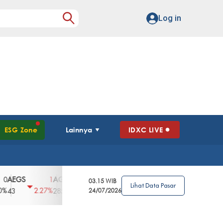
Log in
ESG Zone
Lainnya
IDXC LIVE
GS
AGII
AGRO
AGRS
AHAP
AIM
1
100
4
0
2
03.15 WIB
Lihat Data Pasar
2.27%
3.39%
2.63%
0%
2.04%
2850
148
24/07/2026
62
96
360