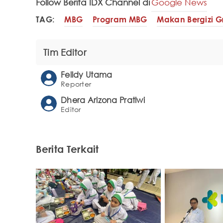
Follow Berita IDX Channel di
Google News
TAG:
MBG
Program MBG
Makan Bergizi Gr
Tim Editor
Felldy Utama
Reporter
Dhera Arizona Pratiwi
Editor
Berita Terkait