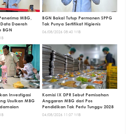
 Penerima MBG,
BGN Bakal Tutup Permanen SPPG
 Data Daerah
Tak Punya Sertifikat Higienis
ke BGN
06/08/2026 08:40 WIB
IB
kan Investigasi
Komisi IX DPR Sebut Pemisahan
ang Usulkan MBG
Anggaran MBG dari Pos
rdamaian
Pendidikan Tak Perlu Tunggu 2028
IB
04/08/2026 11:07 WIB