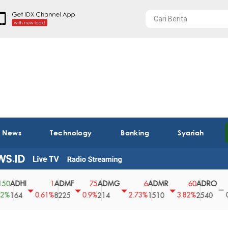
t News
Technology
Banking
Syariah
HI
ADMF
ADMG
ADMR
ADRO
AE
1
75
6
60
0
0.61%
0.9%
2.73%
3.82%
0%
4
8225
214
1510
2540
43