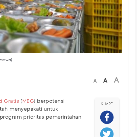
timewa)
A
A
A
i Gratis
(
MBG
) berpotensi
SHARE
ntah menyepakati untuk
 program prioritas pemerintahan