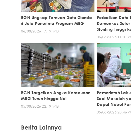
BGN Ungkap Temuan Data Ganda
Perbaikan Data
6 Juta Penerima Program MBG
Kemenkes Setor
Stunting Tinggi 
06/08/2026 17:19 WIB
06/08/2026 11:01 W
BGN Targetkan Angka Keracunan
Pemerintah Laku
MBG Turun hingga Nol
Soal Makalah y
Dapat Nobel Pe
05/08/2026 22:19 WIB
05/08/2026 20:46 W
Berita Lainnya