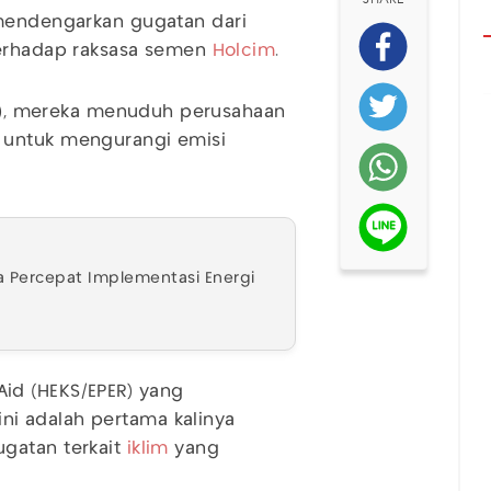
mendengarkan gugatan dari
terhadap raksasa semen
Holcim
.
025), mereka menuduh perusahaan
 untuk mengurangi emisi
a Percepat Implementasi Energi
id (HEKS/EPER) yang
i adalah pertama kalinya
gatan terkait
iklim
yang