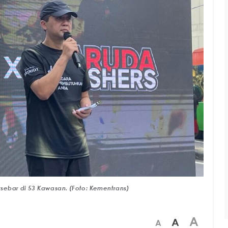
ersebar di 53 Kawasan. (Foto: Kementrans)
A
A
A