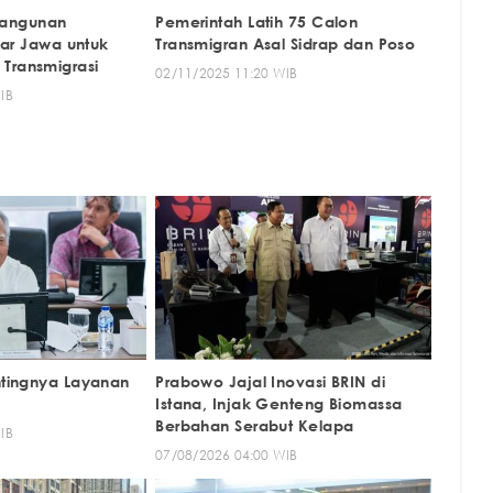
angunan
Pemerintah Latih 75 Calon
Luar Jawa untuk
Transmigran Asal Sidrap dan Poso
Transmigrasi
02/11/2025 11:20 WIB
IB
entingnya Layanan
Prabowo Jajal Inovasi BRIN di
Istana, Injak Genteng Biomassa
Berbahan Serabut Kelapa
IB
07/08/2026 04:00 WIB