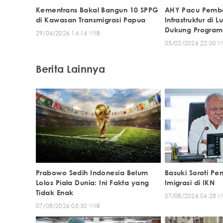
Kementrans Bakal Bangun 10 SPPG
AHY Pacu Pemb
di Kawasan Transmigrasi Papua
Infrastruktur di 
Dukung Program 
29/04/2026 14:14 WIB
05/02/2026 22:00 W
Berita Lainnya
Prabowo Sedih Indonesia Belum
Basuki Soroti P
Lolos Piala Dunia: Ini Fakta yang
Imigrasi di IKN
Tidak Enak
07/08/2026 04:28 W
07/08/2026 05:30 WIB