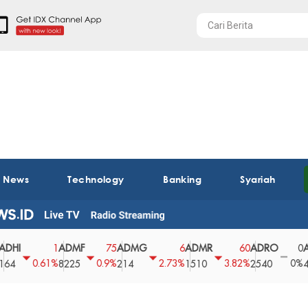
t News
Technology
Banking
Syariah
ADMF
ADMG
ADMR
ADRO
AEGS
1
75
6
60
0
0.61%
0.9%
2.73%
3.82%
0%
8225
214
1510
2540
43