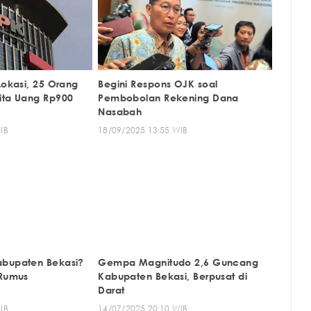
Lokasi, 25 Orang
Begini Respons OJK soal
ita Uang Rp900
Pembobolan Rekening Dana
Nasabah
IB
18/09/2025 13:55 WIB
abupaten Bekasi?
Gempa Magnitudo 2,6 Guncang
 Rumus
Kabupaten Bekasi, Berpusat di
Darat
IB
14/07/2025 20:10 WIB