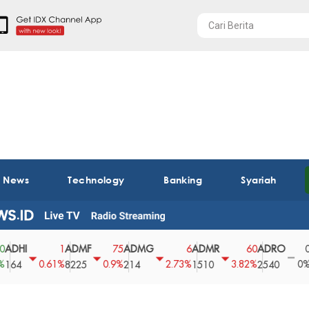
t News
Technology
Banking
Syariah
ADMF
ADMG
ADMR
ADRO
AEGS
1
75
6
60
0
0.61%
0.9%
2.73%
3.82%
0%
8225
214
1510
2540
43