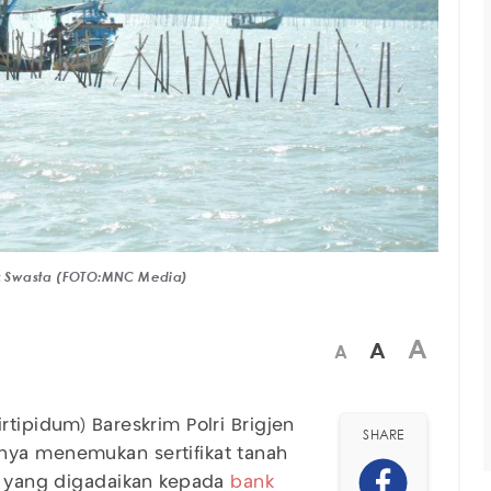
ank Swasta (FOTO:MNC Media)
A
A
A
rtipidum) Bareskrim Polri Brigjen
SHARE
nya menemukan sertifikat tanah
i yang digadaikan kepada
bank