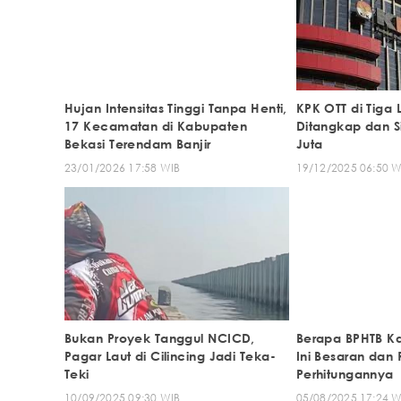
Hujan Intensitas Tinggi Tanpa Henti,
KPK OTT di Tiga 
17 Kecamatan di Kabupaten
Ditangkap dan S
Bekasi Terendam Banjir
Juta
23/01/2026 17:58 WIB
19/12/2025 06:50 W
Bukan Proyek Tanggul NCICD,
Berapa BPHTB K
Pagar Laut di Cilincing Jadi Teka-
Ini Besaran dan
Teki
Perhitungannya
10/09/2025 09:30 WIB
05/08/2025 17:24 W