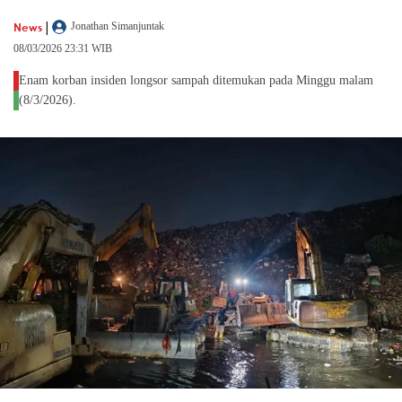
|
News
Jonathan Simanjuntak
08/03/2026 23:31 WIB
Enam korban insiden longsor sampah ditemukan pada Minggu malam
(8/3/2026).