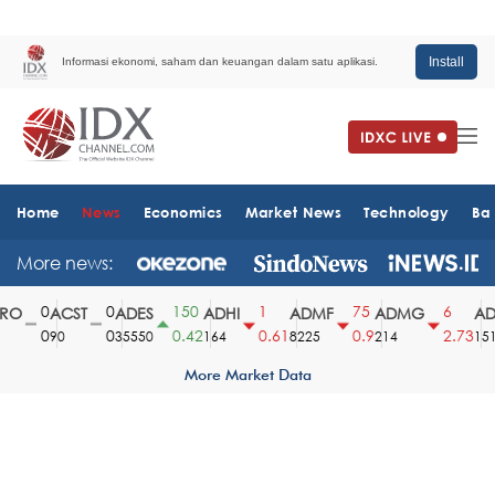
Install
Informasi ekonomi, saham dan keuangan dalam satu aplikasi.
Home
News
Economics
Market News
Technology
Ba
More news:
0
0
150
1
75
6
O
ACST
ADES
ADHI
ADMF
ADMG
AD
0
0
0.42
0.61
0.9
2.73
90
35550
164
8225
214
1510
More Market Data