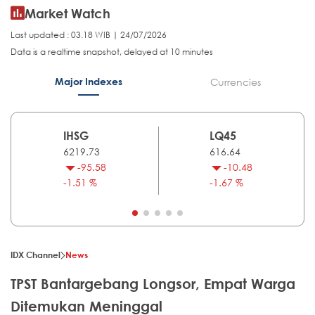
Market Watch
Last updated : 03.18 WIB | 24/07/2026
Data is a realtime snapshot, delayed at 10 minutes
Major Indexes
Currencies
IHSG
LQ45
6219.73
616.64
-95.58
-10.48
-1.51 %
-1.67 %
IDX Channel
News
TPST Bantargebang Longsor, Empat Warga
Ditemukan Meninggal