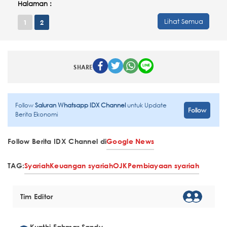
Halaman :
Lihat Semua
1
2
SHARE
Follow
Saluran Whatsapp IDX Channel
untuk Update
Follow
Berita Ekonomi
Follow Berita IDX Channel di
Google News
TAG:
Syariah
Keuangan syariah
OJK
Pembiayaan syariah
Tim Editor
Kunthi Fahmar Sandy