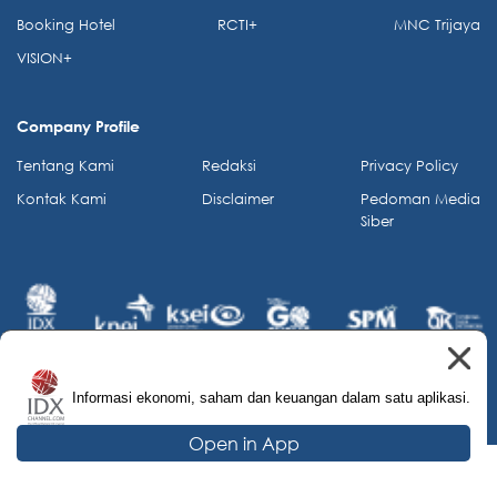
Booking Hotel
RCTI+
MNC Trijaya
VISION+
Company Profile
Tentang Kami
Redaksi
Privacy Policy
Kontak Kami
Disclaimer
Pedoman Media
Siber
Informasi ekonomi, saham dan keuangan dalam satu aplikasi.
© 2026 IDX Channel. All Rights Reserved.
Open in App