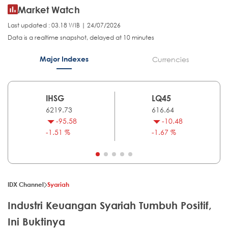
Market Watch
Last updated : 03.18 WIB | 24/07/2026
Data is a realtime snapshot, delayed at 10 minutes
Major Indexes
Currencies
IHSG
LQ45
6219.73
616.64
-95.58
-10.48
-1.51 %
-1.67 %
IDX Channel
Syariah
Industri Keuangan Syariah Tumbuh Positif,
Ini Buktinya