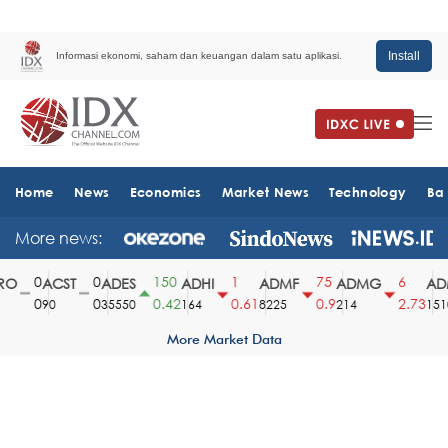
Install
Informasi ekonomi, saham dan keuangan dalam satu aplikasi.
Home
News
Economics
Market News
Technology
Ba
More news:
0
0
150
1
75
6
O
ACST
ADES
ADHI
ADMF
ADMG
ADM
0
0
0.42
0.61
0.9
2.73
90
35550
164
8225
214
1510
More Market Data