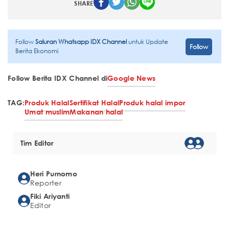
SHARE
Follow
Saluran Whatsapp IDX Channel
untuk Update
Follow
Berita Ekonomi
Follow Berita IDX Channel di
Google News
TAG:
Produk Halal
Sertifikat Halal
Produk halal impor
Umat muslim
Makanan halal
Tim Editor
Heri Purnomo
Reporter
Fiki Ariyanti
Editor