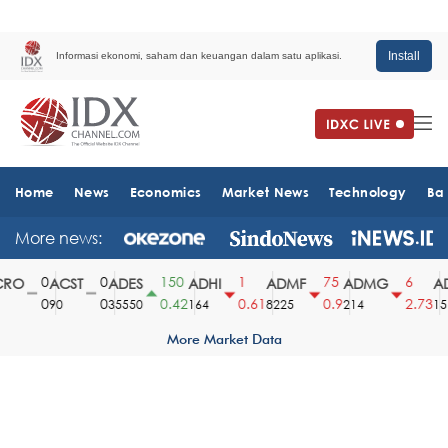
Install
Informasi ekonomi, saham dan keuangan dalam satu aplikasi.
Home
News
Economics
Market News
Technology
Ba
More news:
0
0
150
1
75
6
RO
ACST
ADES
ADHI
ADMF
ADMG
AD
0
0
0.42
0.61
0.9
2.73
90
35550
164
8225
214
151
More Market Data