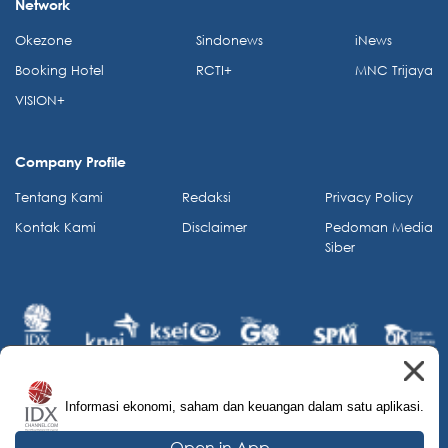
Network
Okezone
Sindonews
iNews
Booking Hotel
RCTI+
MNC Trijaya
VISION+
Company Profile
Tentang Kami
Redaksi
Privacy Policy
Kontak Kami
Disclaimer
Pedoman Media
Siber
Informasi ekonomi, saham dan keuangan dalam satu aplikasi.
© 2026 IDX Channel. All Rights Reserved.
Open in App