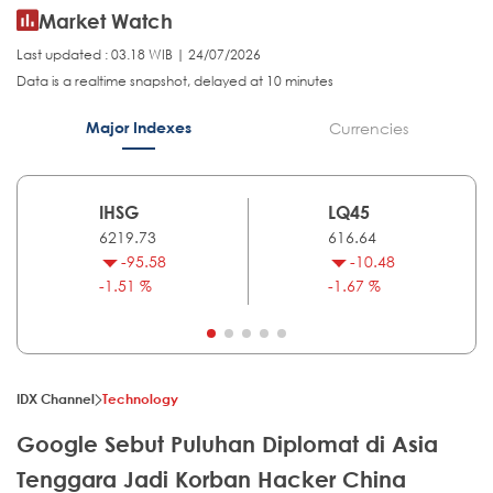
Market Watch
Last updated : 03.18 WIB | 24/07/2026
Data is a realtime snapshot, delayed at 10 minutes
Major Indexes
Currencies
IHSG
LQ45
6219.73
616.64
-95.58
-10.48
-1.51 %
-1.67 %
IDX Channel
Technology
Google Sebut Puluhan Diplomat di Asia
Tenggara Jadi Korban Hacker China