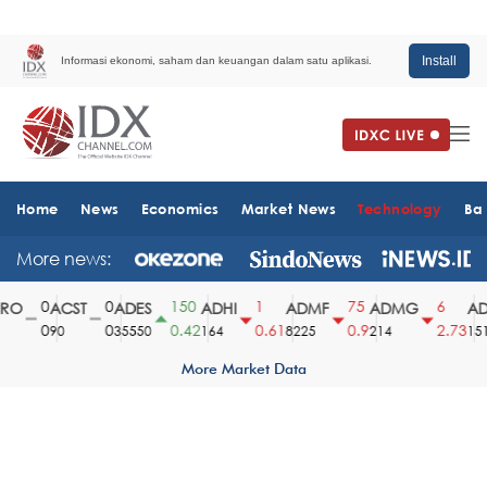
Install
Informasi ekonomi, saham dan keuangan dalam satu aplikasi.
Home
News
Economics
Market News
Technology
Ba
More news:
0
0
150
1
75
6
O
ACST
ADES
ADHI
ADMF
ADMG
AD
0
0
0.42
0.61
0.9
2.73
90
35550
164
8225
214
1510
More Market Data