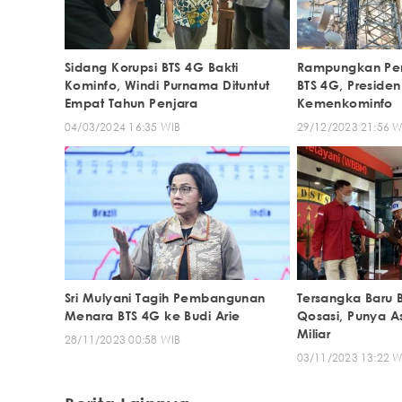
Sidang Korupsi BTS 4G Bakti
Rampungkan Pe
Kominfo, Windi Purnama Dituntut
BTS 4G, Presiden
Empat Tahun Penjara
Kemenkominfo
04/03/2024 16:35 WIB
29/12/2023 21:56 W
Sri Mulyani Tagih Pembangunan
Tersangka Baru 
Menara BTS 4G ke Budi Arie
Qosasi, Punya As
Miliar
28/11/2023 00:58 WIB
03/11/2023 13:22 W