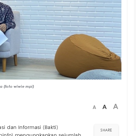
a (foto wiwie mpi)
A
A
A
si dan Informasi (Bakti)
SHARE
ominfo) mengungkapkan sejumlah