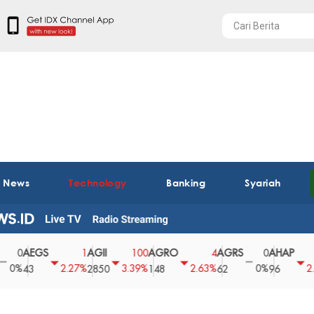
t News
Technology
Banking
Syariah
AEGS
AGII
AGRO
AGRS
AHAP
A
1
100
4
0
2
2.27%
3.39%
2.63%
0%
2.04%
43
2850
148
62
96
3