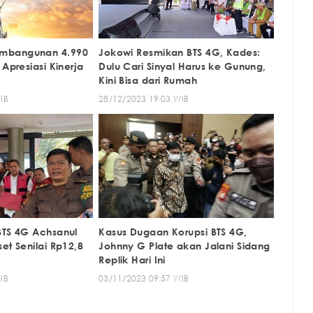
mbangunan 4.990
Jokowi Resmikan BTS 4G, Kades:
 Apresiasi Kinerja
Dulu Cari Sinyal Harus ke Gunung,
Kini Bisa dari Rumah
IB
28/12/2023 19:03 WIB
BTS 4G Achsanul
Kasus Dugaan Korupsi BTS 4G,
et Senilai Rp12,8
Johnny G Plate akan Jalani Sidang
Replik Hari Ini
IB
03/11/2023 09:57 WIB