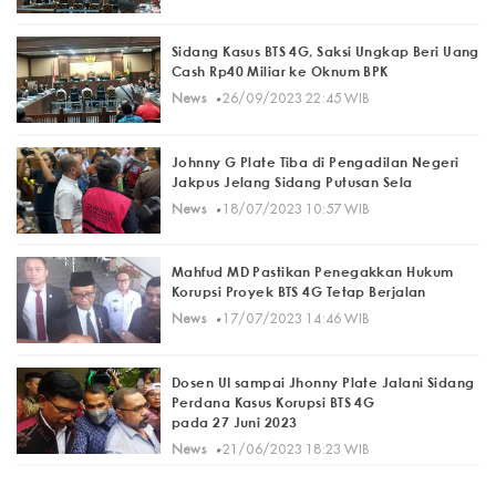
Sidang Kasus BTS 4G, Saksi Ungkap Beri Uang
Cash Rp40 Miliar ke Oknum BPK
·
News
26/09/2023 22:45 WIB
Johnny G Plate Tiba di Pengadilan Negeri
Jakpus Jelang Sidang Putusan Sela
·
News
18/07/2023 10:57 WIB
Mahfud MD Pastikan Penegakkan Hukum
Korupsi Proyek BTS 4G Tetap Berjalan
·
News
17/07/2023 14:46 WIB
Dosen UI sampai Jhonny Plate Jalani Sidang
Perdana Kasus Korupsi BTS 4G
pada 27 Juni 2023
·
News
21/06/2023 18:23 WIB