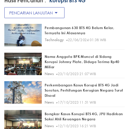
Hasil Pencarian :
"Korupsi BTS 4G"
arrow_drop_down
PENCARIAN LANJUTAN
Pembangunan 630 BTS 4G Belum Kelar,
Ternyata Ini Alasannya
·
Technology
22/06/2024 01:38 WIB
Nama Anggota BPK Muncul di Sidang
Korupsi Johnny Plate, Diduga Terima Rp40
Miliar
·
News
23/10/2023 21:07 WIB
Perkembangan Kasus Korupsi BTS 4G Jadi
Sorotan, Perhitungan Kerugian Negara Turut
Disoal
·
News
17/10/2023 11:51 WIB
Bongkar Kasus Korupsi BTS 4G, JPU Hadirkan
Saksi Ahli Keuangan Negara
·
News
12/10/2023 16:21 WIB