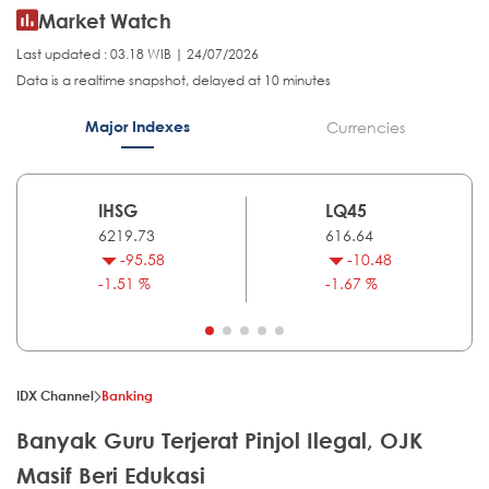
Market Watch
Last updated : 03.18 WIB | 24/07/2026
Data is a realtime snapshot, delayed at 10 minutes
Major Indexes
Currencies
IHSG
LQ45
6219.73
616.64
-95.58
-10.48
-1.51 %
-1.67 %
IDX Channel
Banking
Banyak Guru Terjerat Pinjol Ilegal, OJK
Masif Beri Edukasi