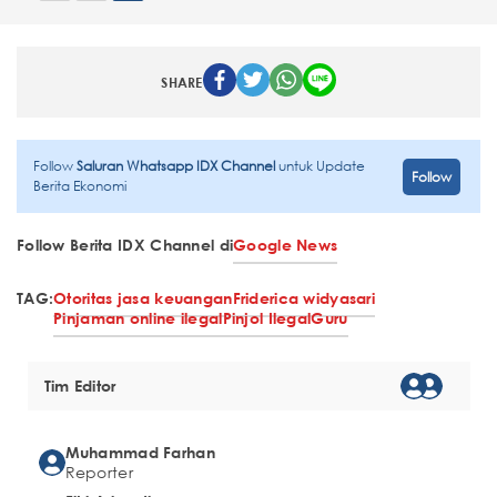
SHARE
Follow
Saluran Whatsapp IDX Channel
untuk Update
Follow
Berita Ekonomi
Follow Berita IDX Channel di
Google News
TAG:
Otoritas jasa keuangan
Friderica widyasari
Pinjaman online ilegal
Pinjol Ilegal
Guru
Tim Editor
Muhammad Farhan
Reporter