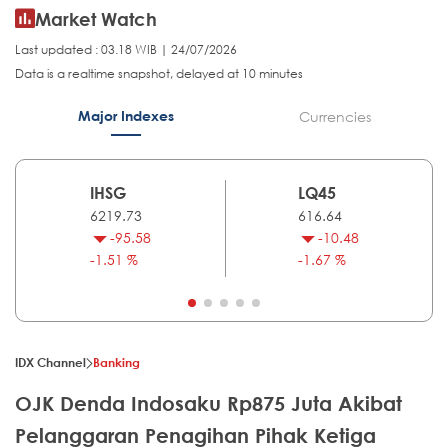
Market Watch
Last updated : 03.18 WIB | 24/07/2026
Data is a realtime snapshot, delayed at 10 minutes
Major Indexes
Currencies
IHSG
LQ45
6219.73
616.64
-95.58
-10.48
-1.51 %
-1.67 %
IDX Channel
Banking
OJK Denda Indosaku Rp875 Juta Akibat
Pelanggaran Penagihan Pihak Ketiga