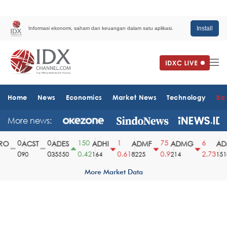
Install
Informasi ekonomi, saham dan keuangan dalam satu aplikasi.
Home
News
Economics
Market News
Technology
Ba
More news:
0
0
150
1
75
6
O
ACST
ADES
ADHI
ADMF
ADMG
ADM
0
0
0.42
0.61
0.9
2.73
90
35550
164
8225
214
1510
More Market Data