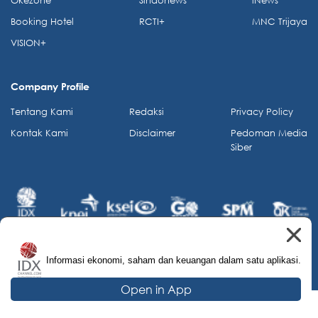
Okezone
Sindonews
iNews
Booking Hotel
RCTI+
MNC Trijaya
VISION+
Company Profile
Tentang Kami
Redaksi
Privacy Policy
Kontak Kami
Disclaimer
Pedoman Media
Siber
Informasi ekonomi, saham dan keuangan dalam satu aplikasi.
© 2026 IDX Channel. All Rights Reserved.
Open in App