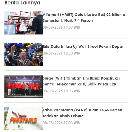
Berita Lainnya
Alfamart (AMRT) Cetak Laba Rp2,02 Triliun di
Semester I, Naik 7,4 Persen
08/08/2026 19:03 WIB
Rilis Data Inflasi Uji Wall Street Pekan Depan
08/08/2026 18:30 WIB
Surge (WIFI) Tambah Lini Bisnis Konstruksi
Sentral Telekomunikasi, Bidik Pasar B2B
08/08/2026 18:03 WIB
Laba Panorama (PANR) Turun 16,65 Persen
Tertekan Bisnis Leisure
08/08/2026 17:03 WIB