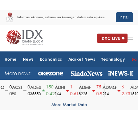
Install
Informasi ekonomi, saham dan keuangan dalam satu aplikasi.
Home
News
Economics
Market News
Technology
Ba
More news:
0
0
150
1
75
6
ACST
ADES
ADHI
ADMF
ADMG
ADMR
0
0
0.42
0.61
0.9
2.73
90
35550
164
8225
214
1510
More Market Data