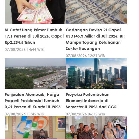
BI Catat Uang Primer Tumbuh
Cadangan Devisa RI Capai
17,1 Persen di Juli 2026, Capai
USD145,3 Miliar di Juli 2026, BI:
Rp2.254,5 Triliun
Mampu Topang Ketahanan
Sektor Keuangan
07/08/2026 14:44 WIB
07/08/2026 12:21 WIB
Penjualan Membaik, Harga
Proyeksi Pertumbuhan
Properti Residensial Tumbuh
Ekonomi Indonesia di
0,69 Persen di Kuartal II-2026
Semester II-2026 dari CGSI
07/08/2026 11:45 WIB
07/08/2026 06:15 WIB