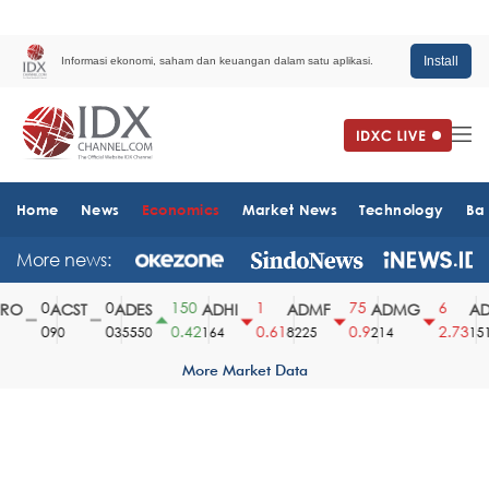
Install
Informasi ekonomi, saham dan keuangan dalam satu aplikasi.
Home
News
Economics
Market News
Technology
Ba
More news:
0
0
150
1
75
6
O
ACST
ADES
ADHI
ADMF
ADMG
ADM
0
0
0.42
0.61
0.9
2.73
90
35550
164
8225
214
1510
More Market Data