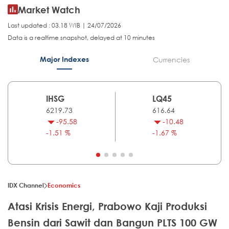
Market Watch
Last updated : 03.18 WIB | 24/07/2026
Data is a realtime snapshot, delayed at 10 minutes
Major Indexes
Currencies
IHSG
LQ45
6219.73
616.64
-95.58
-10.48
-1.51 %
-1.67 %
IDX Channel
Economics
Atasi Krisis Energi, Prabowo Kaji Produksi
Bensin dari Sawit dan Bangun PLTS 100 GW