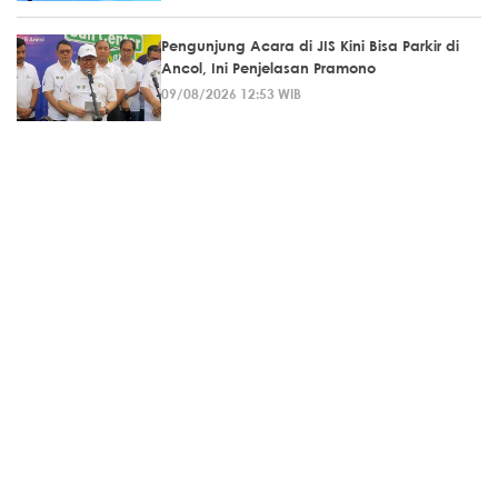
Pengunjung Acara di JIS Kini Bisa Parkir di
Ancol, Ini Penjelasan Pramono
09/08/2026 12:53 WIB