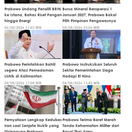
Prabowo Undang Peneliti BRIN
Bursa Mineral Beroperasi 1
ke Istana, Bahas Riset Pangan
Januari 2027, Prabowo Bakal
hingga Energi
Pilih Pimpinan Pengawasnya
06/08/2026 11:03 WIB
04/08/2026 23:06 WIB
Prabowo Perintahkan Bahlil
Prabowo Instruksikan Seluruh
segera Atasi Pemadaman
Sektor Pemerintahan Siaga
Listrik di Kalimantan
Hadapi El Nino
04/08/2026 17:04 WIB
04/08/2026 13:42 WIB
Pernyataan Lengkap Kedubes
Prabowo Terima Baret Merah
Iran soal Senjata Nuklir yang
Tanda Kehormatan Militer dari
Disinggung Prabowo
Royal Thai Army