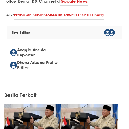
Follow Berita IDX Channel di
Google News
TAG:
Prabowo Subianto
Bensin sawit
PLTS
Krisis Energi
Tim Editor
Anggie Ariesta
Reporter
Dhera Arizona Pratiwi
Editor
Berita Terkait