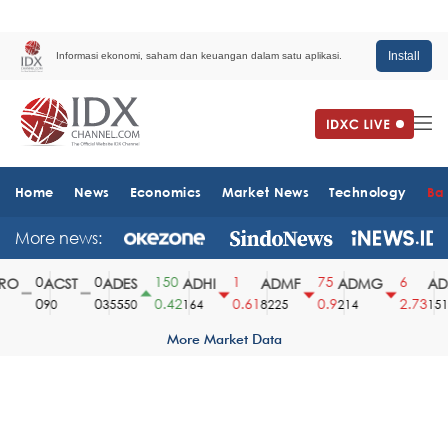
Install
Informasi ekonomi, saham dan keuangan dalam satu aplikasi.
Home
News
Economics
Market News
Technology
Ba
More news:
0
0
150
1
75
6
O
ACST
ADES
ADHI
ADMF
ADMG
ADM
0
0
0.42
0.61
0.9
2.73
90
35550
164
8225
214
1510
More Market Data