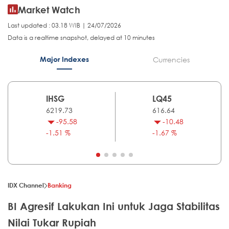
Market Watch
Last updated : 03.18 WIB | 24/07/2026
Data is a realtime snapshot, delayed at 10 minutes
Major Indexes
Currencies
IHSG
LQ45
6219.73
616.64
-95.58
-10.48
-1.51 %
-1.67 %
IDX Channel
Banking
BI Agresif Lakukan Ini untuk Jaga Stabilitas
Nilai Tukar Rupiah