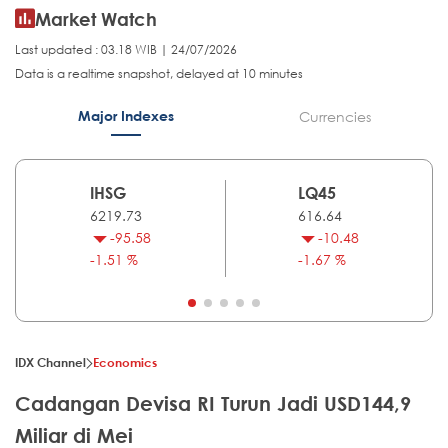
Market Watch
Last updated : 03.18 WIB | 24/07/2026
Data is a realtime snapshot, delayed at 10 minutes
Major Indexes
Currencies
IHSG
LQ45
6219.73
616.64
-95.58
-10.48
-1.51 %
-1.67 %
IDX Channel
Economics
Cadangan Devisa RI Turun Jadi USD144,9
Miliar di Mei