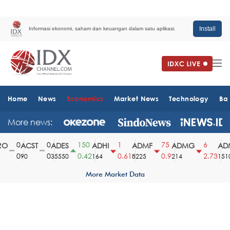
Install
Informasi ekonomi, saham dan keuangan dalam satu aplikasi.
Home
News
Economics
Market News
Technology
Ba
More news:
0
0
150
1
75
6
O
ACST
ADES
ADHI
ADMF
ADMG
ADM
0
0
0.42
0.61
0.9
2.73
90
35550
164
8225
214
1510
More Market Data