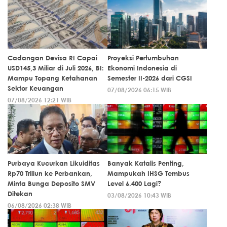
Cadangan Devisa RI Capai
Proyeksi Pertumbuhan
USD145,3 Miliar di Juli 2026, BI:
Ekonomi Indonesia di
Mampu Topang Ketahanan
Semester II-2026 dari CGSI
Sektor Keuangan
07/08/2026 06:15 WIB
07/08/2026 12:21 WIB
Purbaya Kucurkan Likuiditas
Banyak Katalis Penting,
Rp70 Triliun ke Perbankan,
Mampukah IHSG Tembus
Minta Bunga Deposito SMV
Level 6.400 Lagi?
Ditekan
03/08/2026 10:43 WIB
06/08/2026 02:38 WIB