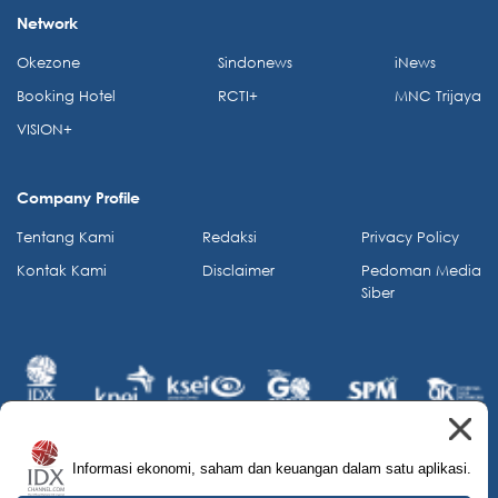
Network
Okezone
Sindonews
iNews
Booking Hotel
RCTI+
MNC Trijaya
VISION+
Company Profile
Tentang Kami
Redaksi
Privacy Policy
Kontak Kami
Disclaimer
Pedoman Media
Siber
Informasi ekonomi, saham dan keuangan dalam satu aplikasi.
© 2026 IDX Channel. All Rights Reserved.