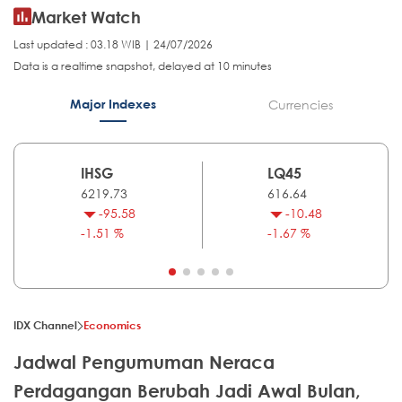
Market Watch
Last updated : 03.18 WIB | 24/07/2026
Data is a realtime snapshot, delayed at 10 minutes
Major Indexes
Currencies
IHSG
LQ45
6219.73
616.64
-95.58
-10.48
-1.51 %
-1.67 %
IDX Channel
Economics
Jadwal Pengumuman Neraca
Perdagangan Berubah Jadi Awal Bulan,