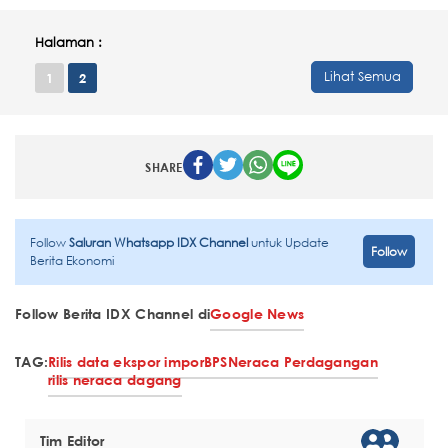
Halaman :
Lihat Semua
1
2
SHARE
Follow
Saluran Whatsapp IDX Channel
untuk Update
Follow
Berita Ekonomi
Follow Berita IDX Channel di
Google News
TAG:
Rilis data ekspor impor
BPS
Neraca Perdagangan
rilis neraca dagang
Tim Editor