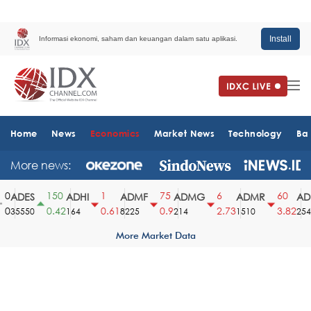
Install
Informasi ekonomi, saham dan keuangan dalam satu aplikasi.
Home
News
Economics
Market News
Technology
Ba
More news:
0
150
1
75
6
60
ADES
ADHI
ADMF
ADMG
ADMR
ADR
0
0.42
0.61
0.9
2.73
3.82
35550
164
8225
214
1510
2540
More Market Data