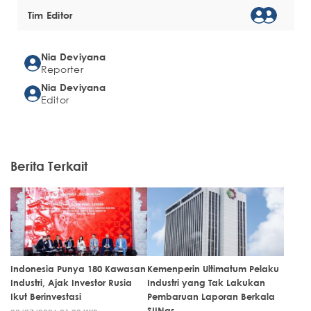
Tim Editor
Nia Deviyana
Reporter
Nia Deviyana
Editor
Berita Terkait
Indonesia Punya 180 Kawasan
Kemenperin Ultimatum Pelaku
Industri, Ajak Investor Rusia
Industri yang Tak Lakukan
Ikut Berinvestasi
Pembaruan Laporan Berkala
SIINas