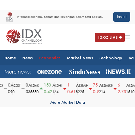
Install
Informasi ekonomi, saham dan keuangan dalam satu aplikasi.
Home
News
Economics
Market News
Technology
Ba
More news:
0
0
150
1
75
6
ACST
ADES
ADHI
ADMF
ADMG
ADMR
0
0
0.42
0.61
0.9
2.73
90
35550
164
8225
214
1510
More Market Data