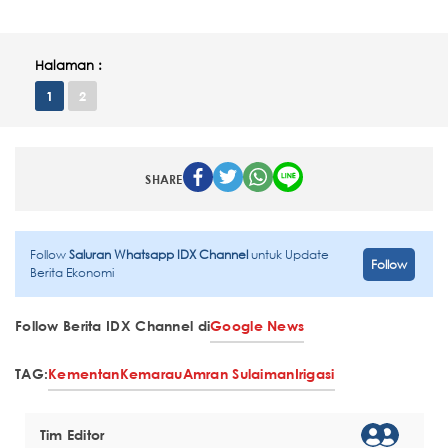
Halaman :
1
2
SHARE
Follow
Saluran Whatsapp IDX Channel
untuk Update
Follow
Berita Ekonomi
Follow Berita IDX Channel di
Google News
TAG:
Kementan
Kemarau
Amran Sulaiman
Irigasi
Tim Editor