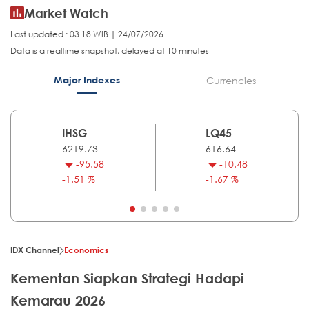
Market Watch
Last updated : 03.18 WIB | 24/07/2026
Data is a realtime snapshot, delayed at 10 minutes
Major Indexes
Currencies
IHSG
LQ45
6219.73
616.64
-95.58
-10.48
-1.51 %
-1.67 %
IDX Channel
Economics
Kementan Siapkan Strategi Hadapi
Kemarau 2026