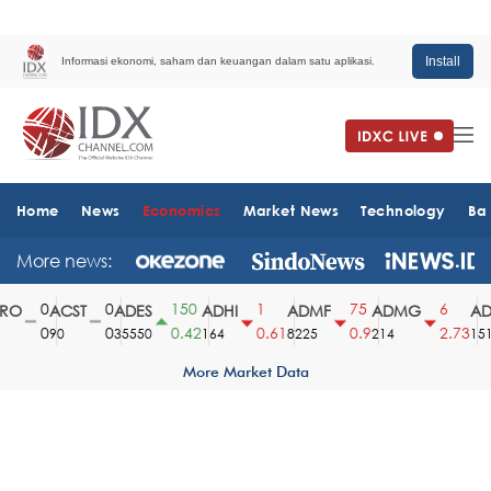
Install
Informasi ekonomi, saham dan keuangan dalam satu aplikasi.
Home
News
Economics
Market News
Technology
Ba
More news:
0
0
150
1
75
6
O
ACST
ADES
ADHI
ADMF
ADMG
ADM
0
0
0.42
0.61
0.9
2.73
90
35550
164
8225
214
1510
More Market Data