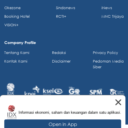
Okezone
Sindonews
iNews
Booking Hotel
RCTI+
MNC Trijaya
VISION+
Company Profile
Tentang Kami
Redaksi
Privacy Policy
Kontak Kami
Disclaimer
Pedoman Media
Siber
Informasi ekonomi, saham dan keuangan dalam satu aplikasi.
© 2026 IDX Channel. All Rights Reserved.
Open in App