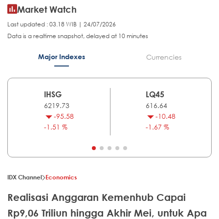
Market Watch
Last updated : 03.18 WIB | 24/07/2026
Data is a realtime snapshot, delayed at 10 minutes
Major Indexes
Currencies
IHSG
LQ45
6219.73
616.64
-95.58
-10.48
-1.51 %
-1.67 %
IDX Channel
Economics
Realisasi Anggaran Kemenhub Capai
Rp9,06 Triliun hingga Akhir Mei, untuk Apa