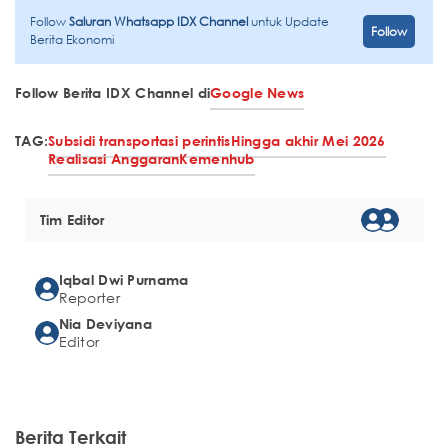
Follow
Saluran Whatsapp IDX Channel
untuk Update
Follow
Berita Ekonomi
Follow Berita IDX Channel di
Google News
TAG:
Subsidi transportasi perintis
Hingga akhir Mei 2026
Realisasi Anggaran
Kemenhub
Tim Editor
Iqbal Dwi Purnama
Reporter
Nia Deviyana
Editor
Berita Terkait