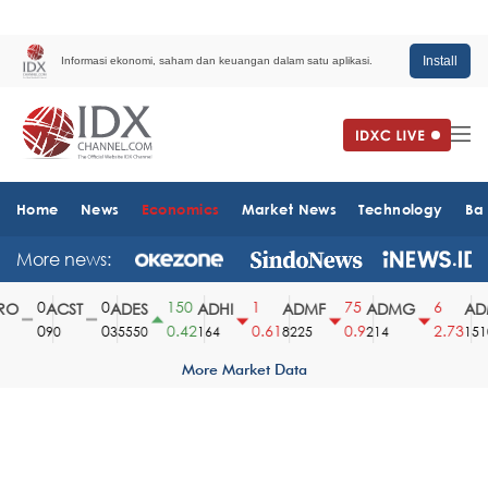
Install
Informasi ekonomi, saham dan keuangan dalam satu aplikasi.
Home
News
Economics
Market News
Technology
Ba
More news:
0
0
150
1
75
6
O
ACST
ADES
ADHI
ADMF
ADMG
ADM
0
0
0.42
0.61
0.9
2.73
90
35550
164
8225
214
1510
More Market Data