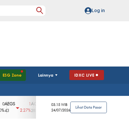
Log in
ESG Zone
Lainnya
IDXC LIVE
GS
AGII
AGRO
AGRS
AHAP
AIM
1
100
4
0
2
03.15 WIB
Lihat Data Pasar
2.27%
3.39%
2.63%
0%
2.04%
2850
148
24/07/2026
62
96
360