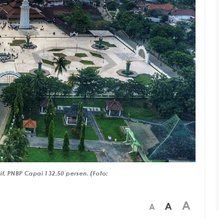
f, PNBP Capai 132,50 persen. (Foto:
A
A
A