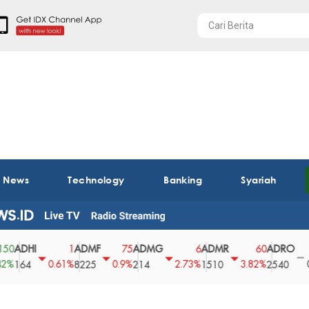
t News
Technology
Banking
Syariah
HI
ADMF
ADMG
ADMR
ADRO
AE
1
75
6
60
0
0.61%
0.9%
2.73%
3.82%
0%
4
8225
214
1510
2540
43