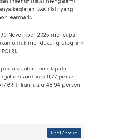
 dan Insentif Fiskal mengalami
anya kegiatan DAK Fisik yang
 non-earmark.
ga 30 November 2025 mencapai
unakan untuk mendukung program
 POLRI.
at pertumbuhan pendapatan
ngalami kontraksi 0,77 persen.
17,63 triliun, atau 48,94 persen
Lihat Semua