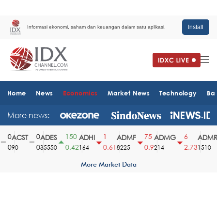
Install
Informasi ekonomi, saham dan keuangan dalam satu aplikasi.
Home
News
Economics
Market News
Technology
Ba
More news:
0
0
150
1
75
6
ACST
ADES
ADHI
ADMF
ADMG
ADMR
0
0
0.42
0.61
0.9
2.73
90
35550
164
8225
214
1510
More Market Data