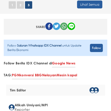
Lihat Semua
1
2
3
SHARE
Follow
Saluran Whatsapp IDX Channel
untuk Update
Follow
Berita Ekonomi
Follow Berita IDX Channel di
Google News
TAG:
PGN
konversi BBG
Nelayan
Mesin kapal
Tim Editor
Atikah Umiyani/MPI
Reporter