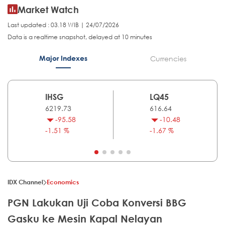
Market Watch
Last updated : 03.18 WIB | 24/07/2026
Data is a realtime snapshot, delayed at 10 minutes
Major Indexes
Currencies
IHSG
LQ45
6219.73
616.64
-95.58
-10.48
-1.51 %
-1.67 %
IDX Channel
Economics
PGN Lakukan Uji Coba Konversi BBG
Gasku ke Mesin Kapal Nelayan