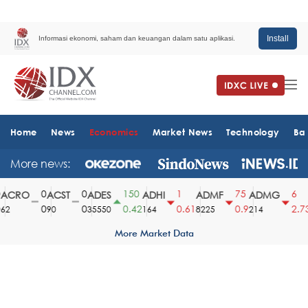
Install
Informasi ekonomi, saham dan keuangan dalam satu aplikasi.
Home
News
Economics
Market News
Technology
Ba
More news:
0
0
150
1
75
6
CRO
ACST
ADES
ADHI
ADMF
ADMG
0
0
0.42
0.61
0.9
2.73
2
90
35550
164
8225
214
1
More Market Data