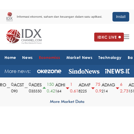
Install
Informasi ekonomi, saham dan keuangan dalam satu aplikasi.
Home
News
Economics
Market News
Technology
Ba
More news:
0
0
150
1
75
6
O
ACST
ADES
ADHI
ADMF
ADMG
ADM
0
0
0.42
0.61
0.9
2.73
90
35550
164
8225
214
1510
More Market Data