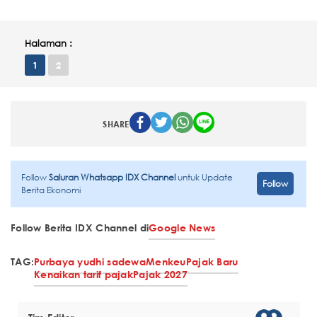
Halaman :
1
2
SHARE
Follow
Saluran Whatsapp IDX Channel
untuk Update
Follow
Berita Ekonomi
Follow Berita IDX Channel di
Google News
TAG:
Purbaya yudhi sadewa
Menkeu
Pajak Baru
Kenaikan tarif pajak
Pajak 2027