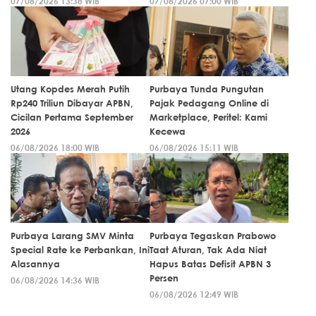
07/08/2026 13:38 WIB
07/08/2026 07:00 WIB
Utang Kopdes Merah Putih
Purbaya Tunda Pungutan
Rp240 Triliun Dibayar APBN,
Pajak Pedagang Online di
Cicilan Pertama September
Marketplace, Peritel: Kami
2026
Kecewa
06/08/2026 18:00 WIB
06/08/2026 15:11 WIB
Purbaya Larang SMV Minta
Purbaya Tegaskan Prabowo
Special Rate ke Perbankan, Ini
Taat Aturan, Tak Ada Niat
Alasannya
Hapus Batas Defisit APBN 3
Persen
06/08/2026 14:36 WIB
06/08/2026 12:49 WIB