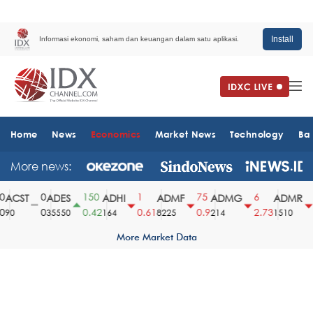
Install
Informasi ekonomi, saham dan keuangan dalam satu aplikasi.
Home
News
Economics
Market News
Technology
Ba
More news:
0
150
1
75
6
6
ACST
ADES
ADHI
ADMF
ADMG
ADMR
0
0.42
0.61
0.9
2.73
3
90
35550
164
8225
214
1510
More Market Data