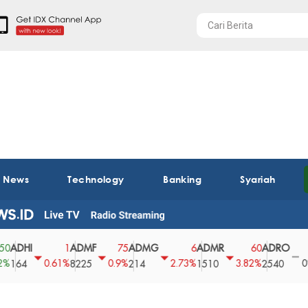
t News
Technology
Banking
Syariah
HI
ADMF
ADMG
ADMR
ADRO
AEG
1
75
6
60
0
0.61%
0.9%
2.73%
3.82%
0%
4
8225
214
1510
2540
43