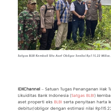
Satgas BLBI Kembali Sita Aset Obligor Senilai Rp115,22 Miliar,
IDXChannel
– Satuan Tugas Penanganan Hak T
Likuiditas Bank Indonesia (
Satgas BLBI
) kemba
aset properti eks
BLBI
serta penyitaan harta ke
debitur/obligor dengan estimasi nilai Rp115.2