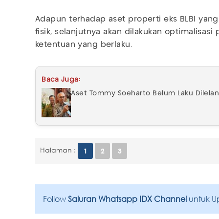
Adapun terhadap aset properti eks BLBI yang
fisik, selanjutnya akan dilakukan optimalisas
ketentuan yang berlaku.
Baca Juga:
Aset Tommy Soeharto Belum Laku Dilelang
Halaman :
1
2
3
Follow
Saluran Whatsapp IDX Channel
untuk U