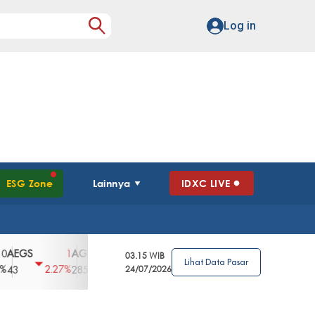
Log in
ESG Zone
Lainnya
IDXC LIVE
S
AGII
AGRO
AGRS
AHAP
AIMS
1
100
4
0
2
03.15 WIB
Lihat Data Pasar
2.27%
3.39%
2.63%
0%
2.04%
2850
148
24/07/2026
62
96
360