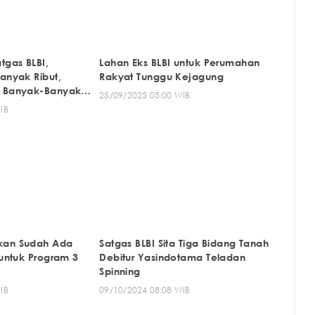
tgas BLBI,
Lahan Eks BLBI untuk Perumahan
anyak Ribut,
Rakyat Tunggu Kejagung
k Banyak-Banyak
25/09/2025 05:00 WIB
IB
kan Sudah Ada
Satgas BLBI Sita Tiga Bidang Tanah
 untuk Program 3
Debitur Yasindotama Teladan
Spinning
IB
09/10/2024 08:08 WIB