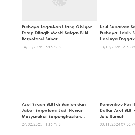
Purbaya Tegaskan Utang Obligor
Usul Bubarkan Sa
Tetap Ditagih Meski Satgas BLBI
Purbaya: Lebih B
Berpotensi Bubar
Hasilnya Engga
Amat
14/11/2025 18:18 WIB
10/10/2025 18:53 W
Aset Sitaan BLBI di Banten dan
Kemenkeu Pasti
Jabar Berpotensi Jadi Hunian
Daftar Aset BLBI
Masyarakat Berpenghasilan
Juta Rumah
Rendah
27/02/2025 11:15 WIB
08/11/2024 09:02 W