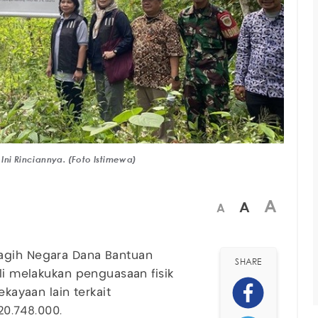
 Ini Rinciannya. (Foto Istimewa)
A
A
A
agih Negara Dana Bantuan
SHARE
li melakukan penguasaan fisik
kayaan lain terkait
20.748.000.