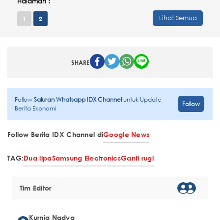
Halaman :
Lihat Semua
1
2
SHARE
Follow
Saluran Whatsapp IDX Channel
untuk Update
Follow
Berita Ekonomi
Follow Berita IDX Channel di
Google News
TAG:
Dua lipa
Samsung Electronics
Ganti rugi
Tim Editor
Kurnia Nadya