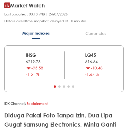
Market Watch
Last updated : 03.18 WIB | 24/07/2026
Data is a realtime snapshot, delayed at 10 minutes
Major Indexes
Currencies
IHSG
LQ45
6219.73
616.64
-95.58
-10.48
-1.51 %
-1.67 %
IDX Channel
Ecotainment
Diduga Pakai Foto Tanpa Izin, Dua Lipa
Gugat Samsung Electronics, Minta Ganti