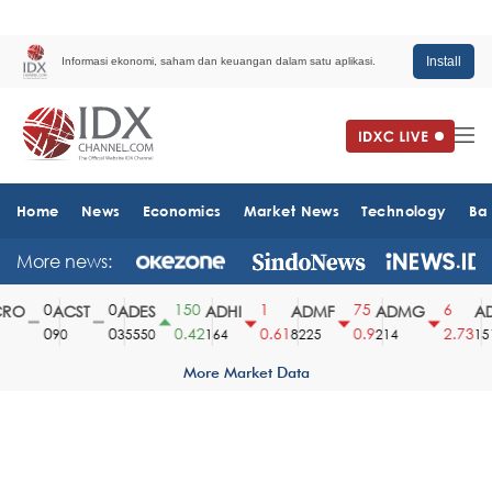
Install
Informasi ekonomi, saham dan keuangan dalam satu aplikasi.
Home
News
Economics
Market News
Technology
Ba
More news:
0
0
150
1
75
6
O
ACST
ADES
ADHI
ADMF
ADMG
AD
0
0
0.42
0.61
0.9
2.73
90
35550
164
8225
214
1510
More Market Data