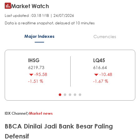
Market Watch
Last updated : 03.18 WIB | 24/07/2026
Data is a realtime snapshot, delayed at 10 minutes
Major Indexes
Currencies
IHSG
LQ45
6219.73
616.64
-95.58
-10.48
-1.51 %
-1.67 %
IDX Channel
Market news
BBCA Dinilai Jadi Bank Besar Paling
Defensif