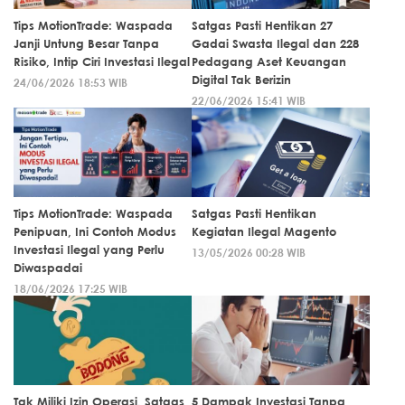
Tips MotionTrade: Waspada
Satgas Pasti Hentikan 27
Janji Untung Besar Tanpa
Gadai Swasta Ilegal dan 228
Risiko, Intip Ciri Investasi Ilegal
Pedagang Aset Keuangan
Digital Tak Berizin
24/06/2026 18:53 WIB
22/06/2026 15:41 WIB
Tips MotionTrade: Waspada
Satgas Pasti Hentikan
Penipuan, Ini Contoh Modus
Kegiatan Ilegal Magento
Investasi Ilegal yang Perlu
13/05/2026 00:28 WIB
Diwaspadai
18/06/2026 17:25 WIB
Tak Miliki Izin Operasi, Satgas
5 Dampak Investasi Tanpa