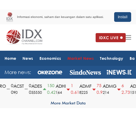
Install
Informasi ekonomi, saham dan keuangan dalam satu aplikasi.
Home
News
Economics
Market News
Technology
Ba
More news:
0
0
150
1
75
6
O
ACST
ADES
ADHI
ADMF
ADMG
ADM
0
0
0.42
0.61
0.9
2.73
90
35550
164
8225
214
1510
More Market Data