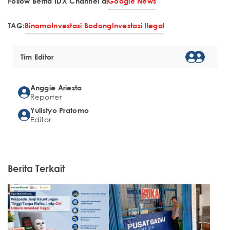
Follow Berita IDX Channel di
Google News
TAG:
Binomo
Investasi Bodong
Investasi Ilegal
Tim Editor
Anggie Ariesta
Reporter
Yulistyo Pratomo
Editor
Berita Terkait