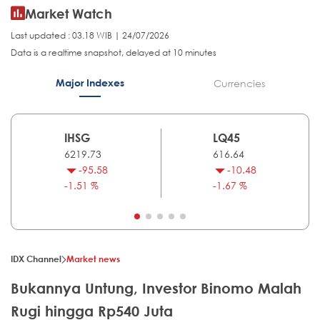
Market Watch
Last updated : 03.18 WIB | 24/07/2026
Data is a realtime snapshot, delayed at 10 minutes
Major Indexes
Currencies
IHSG
LQ45
6219.73
616.64
-95.58
-10.48
-1.51 %
-1.67 %
IDX Channel
Market news
Bukannya Untung, Investor Binomo Malah
Rugi hingga Rp540 Juta