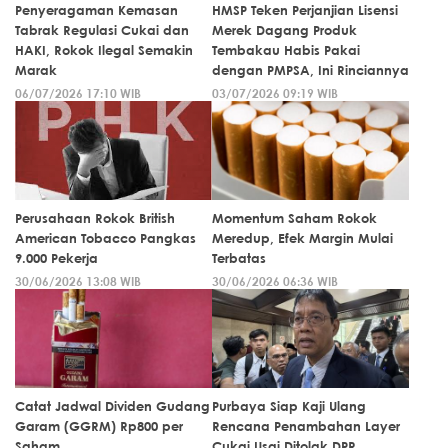
Penyeragaman Kemasan
HMSP Teken Perjanjian Lisensi
Tabrak Regulasi Cukai dan
Merek Dagang Produk
HAKI, Rokok Ilegal Semakin
Tembakau Habis Pakai
Marak
dengan PMPSA, Ini Rinciannya
06/07/2026 17:10 WIB
03/07/2026 09:19 WIB
Perusahaan Rokok British
Momentum Saham Rokok
American Tobacco Pangkas
Meredup, Efek Margin Mulai
9.000 Pekerja
Terbatas
30/06/2026 13:08 WIB
30/06/2026 06:36 WIB
Catat Jadwal Dividen Gudang
Purbaya Siap Kaji Ulang
Garam (GGRM) Rp800 per
Rencana Penambahan Layer
Saham
Cukai Usai Ditolak DPR