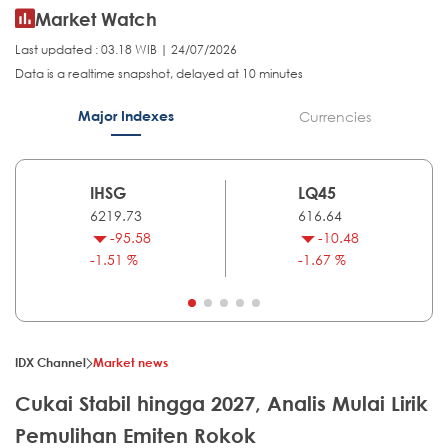
Market Watch
Last updated : 03.18 WIB | 24/07/2026
Data is a realtime snapshot, delayed at 10 minutes
Major Indexes
Currencies
IHSG
LQ45
6219.73
616.64
-95.58
-10.48
-1.51 %
-1.67 %
IDX Channel
Market news
Cukai Stabil hingga 2027, Analis Mulai Lirik
Pemulihan Emiten Rokok