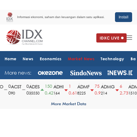
Install
Informasi ekonomi, saham dan keuangan dalam satu aplikasi.
Home
News
Economics
Market News
Technology
Ba
More news:
0
0
150
1
75
6
ACST
ADES
ADHI
ADMF
ADMG
ADMR
0
0
0.42
0.61
0.9
2.73
90
35550
164
8225
214
1510
More Market Data