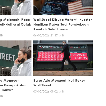
tup Melemah, Pasar
Wall Street Dibuka Variatif, Investor
ati-Hati usai Cetak
Nantikan Kabar Soal Pembukaan
Kembali Selat Hormuz
IB
06/08/2026 21:37 WIB
uka Menguat,
Bursa Asia Menguat Ikuti Rekor
an Kesepakatan
Wall Street
 Hormuz
05/08/2026 09:02 WIB
IB