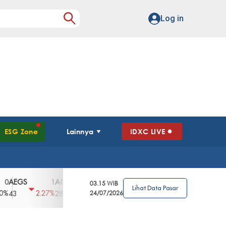
Log in
ESG Zone
Lainnya
IDXC LIVE
GS
AGII
AGRO
AGRS
AHAP
AIM
1
100
4
0
2
03.15 WIB
Lihat Data Pasar
2.27%
3.39%
2.63%
0%
2.04%
2850
148
24/07/2026
62
96
360