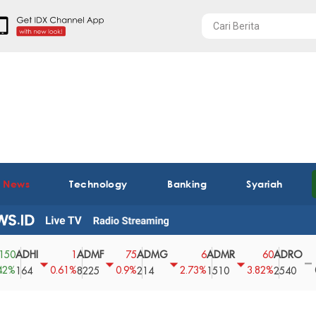
t News
Technology
Banking
Syariah
HI
ADMF
ADMG
ADMR
ADRO
AE
1
75
6
60
0
0.61%
0.9%
2.73%
3.82%
0%
4
8225
214
1510
2540
43