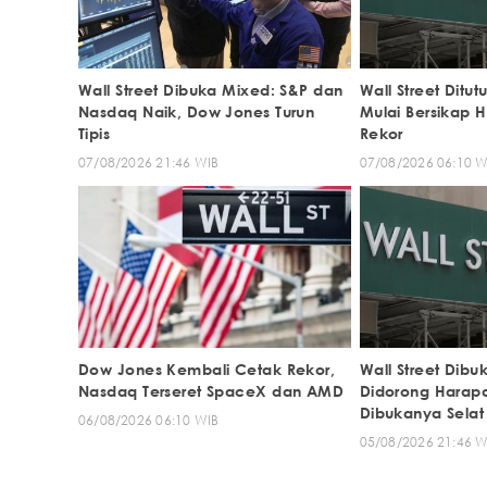
Wall Street Dibuka Mixed: S&P dan
Wall Street Ditu
Nasdaq Naik, Dow Jones Turun
Mulai Bersikap H
Tipis
Rekor
07/08/2026 21:46 WIB
07/08/2026 06:10 W
Dow Jones Kembali Cetak Rekor,
Wall Street Dib
Nasdaq Terseret SpaceX dan AMD
Didorong Harap
Dibukanya Selat
06/08/2026 06:10 WIB
05/08/2026 21:46 W