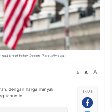
r Wall Street Pekan Depan. (Foto Istimewa)
A
A
A
Iran, dengan harga minyak
SHARE
g tahun ini.