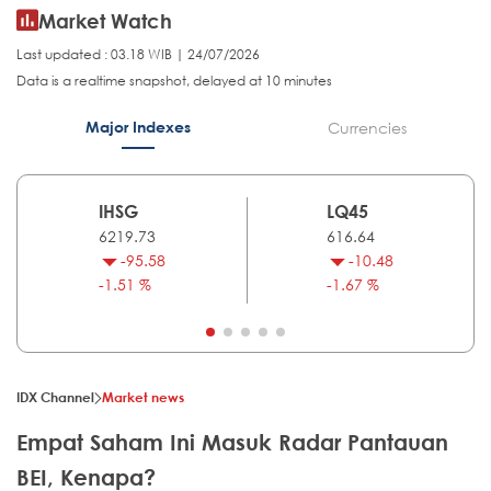
Market Watch
Last updated : 03.18 WIB | 24/07/2026
Data is a realtime snapshot, delayed at 10 minutes
Major Indexes
Currencies
IHSG
LQ45
6219.73
616.64
-95.58
-10.48
-1.51 %
-1.67 %
IDX Channel
Market news
Empat Saham Ini Masuk Radar Pantauan
BEI, Kenapa?