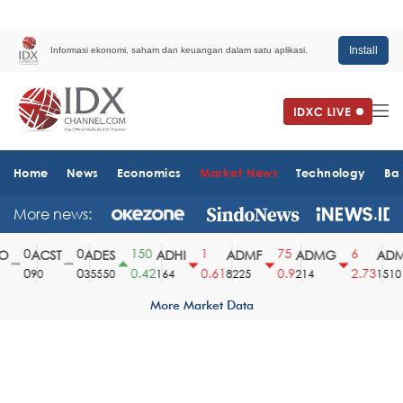
Install
Informasi ekonomi, saham dan keuangan dalam satu aplikasi.
Home
News
Economics
Market News
Technology
Ba
More news:
0
0
150
1
75
6
ACST
ADES
ADHI
ADMF
ADMG
ADMR
0
0
0.42
0.61
0.9
2.73
90
35550
164
8225
214
1510
More Market Data