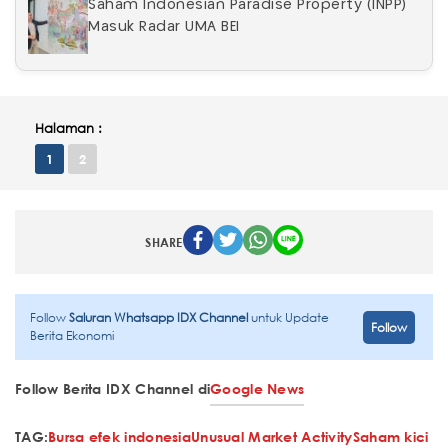
Saham Indonesian Paradise Property (INPP)
Masuk Radar UMA BEI
Halaman :
1
2
SHARE
Follow
Saluran Whatsapp IDX Channel
untuk Update
Follow
Berita Ekonomi
Follow Berita IDX Channel di
Google News
TAG:
Bursa efek indonesia
Unusual Market Activity
Saham kici