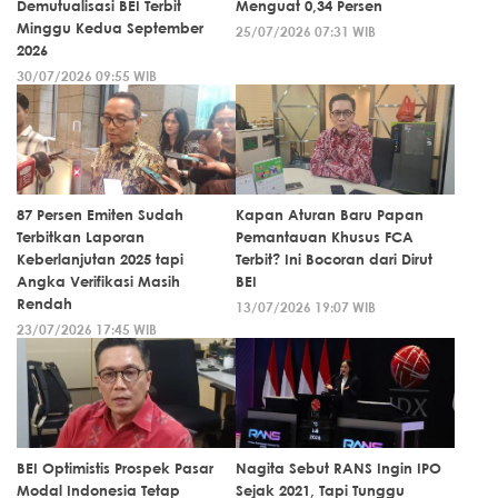
Demutualisasi BEI Terbit
Menguat 0,34 Persen
Minggu Kedua September
25/07/2026 07:31 WIB
2026
30/07/2026 09:55 WIB
87 Persen Emiten Sudah
Kapan Aturan Baru Papan
Terbitkan Laporan
Pemantauan Khusus FCA
Keberlanjutan 2025 tapi
Terbit? Ini Bocoran dari Dirut
Angka Verifikasi Masih
BEI
Rendah
13/07/2026 19:07 WIB
23/07/2026 17:45 WIB
BEI Optimistis Prospek Pasar
Nagita Sebut RANS Ingin IPO
Modal Indonesia Tetap
Sejak 2021, Tapi Tunggu