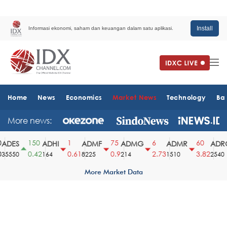
Install
Informasi ekonomi, saham dan keuangan dalam satu aplikasi.
Home
News
Economics
Market News
Technology
Ba
More news:
150
1
75
6
60
DES
ADHI
ADMF
ADMG
ADMR
ADRO
0.42
0.61
0.9
2.73
3.82
5550
164
8225
214
1510
2540
More Market Data