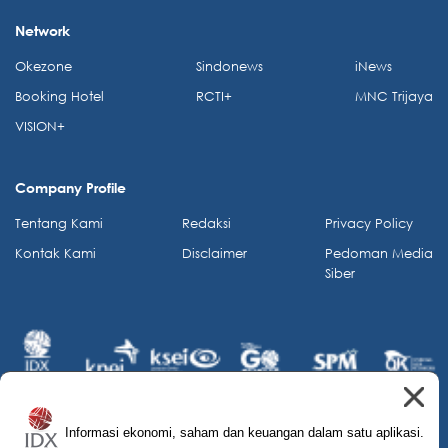
Network
Okezone
Sindonews
iNews
Booking Hotel
RCTI+
MNC Trijaya
VISION+
Company Profile
Tentang Kami
Redaksi
Privacy Policy
Kontak Kami
Disclaimer
Pedoman Media
Siber
Informasi ekonomi, saham dan keuangan dalam satu aplikasi.
© 2026 IDX Channel. All Rights Reserved.