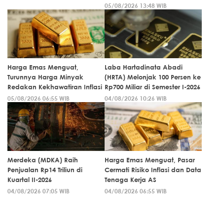
05/08/2026 13:48 WIB
Harga Emas Menguat,
Laba Hartadinata Abadi
Turunnya Harga Minyak
(HRTA) Melonjak 100 Persen ke
Redakan Kekhawatiran Inflasi
Rp700 Miliar di Semester I-2026
05/08/2026 06:55 WIB
04/08/2026 10:26 WIB
Merdeka (MDKA) Raih
Harga Emas Menguat, Pasar
Penjualan Rp14 Triliun di
Cermati Risiko Inflasi dan Data
Kuartal II-2026
Tenaga Kerja AS
04/08/2026 07:05 WIB
04/08/2026 06:55 WIB