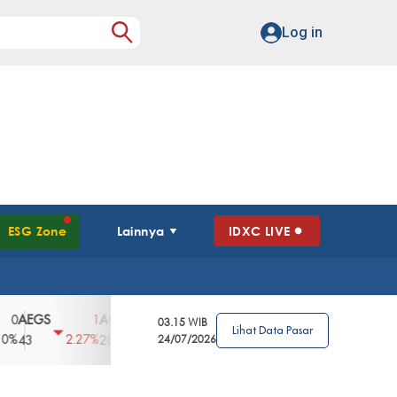
Log in
ESG Zone
Lainnya
IDXC LIVE
GS
AGII
AGRO
AGRS
AHAP
AIM
1
100
4
0
2
03.15 WIB
Lihat Data Pasar
2.27%
3.39%
2.63%
0%
2.04%
2850
148
24/07/2026
62
96
360