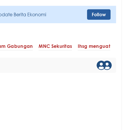
pdate Berita Ekonomi
Follow
ham Gabungan
MNC Sekuritas
Ihsg menguat