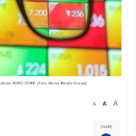
 Saham ADRO-TOWR. (Foto iNews Media Group)
A
A
A
SHARE