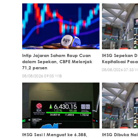
Intip Jajaran Saham Raup Cuan
IHSG Sepekan Dit
dalam Sepekan, CBPE Melonjak
Kapitalisasi Pasa
71,2 persen
08/08/2026 07:33 W
08/08/2026 09:05 WIB
IHSG Sesi I Menguat ke 6.388,
IHSG Dibuka Nai