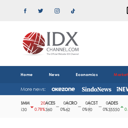
Home
News
Economics
Marke
More news:
ABMM
ACES
ACRO
ACST
ADES
AD
0
20
0
0
0
150
0%
0.78%
0%
0%
0%
0.42%
2530
360
62
90
35550
16