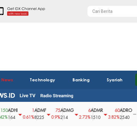
t News
Technology
Banking
Syariah
HI
ADMF
ADMG
ADMR
ADRO
AE
1
75
6
60
0
0.61%
0.9%
2.73%
3.82%
0%
4
8225
214
1510
2540
43