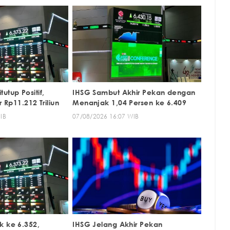
utup Positif,
IHSG Sambut Akhir Pekan dengan
r Rp11.212 Triliun
Menanjak 1,04 Persen ke 6.409
IB
07/08/2026 16:07 WIB
k ke 6.352,
IHSG Jelang Akhir Pekan