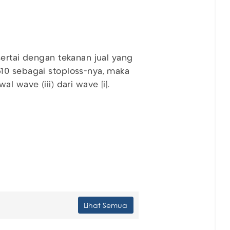
sertai dengan tekanan jual yang
10 sebagai stoploss-nya, maka
l wave (iii) dari wave [i].
Lihat Semua