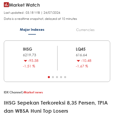
Market Watch
Last updated : 03.18 WIB | 24/07/2026
Data is a realtime snapshot, delayed at 10 minutes
Major Indexes
Currencies
IHSG
LQ45
6219.73
616.64
-95.58
-10.48
-1.51 %
-1.67 %
IDX Channel
Market news
IHSG Sepekan Terkoreksi 8,35 Persen, TPIA
dan WBSA Huni Top Losers