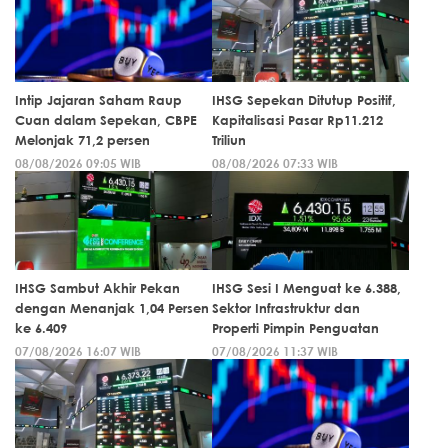
Intip Jajaran Saham Raup
IHSG Sepekan Ditutup Positif,
Cuan dalam Sepekan, CBPE
Kapitalisasi Pasar Rp11.212
Melonjak 71,2 persen
Triliun
08/08/2026 09:05 WIB
08/08/2026 07:33 WIB
IHSG Sambut Akhir Pekan
IHSG Sesi I Menguat ke 6.388,
dengan Menanjak 1,04 Persen
Sektor Infrastruktur dan
ke 6.409
Properti Pimpin Penguatan
07/08/2026 16:07 WIB
07/08/2026 11:37 WIB