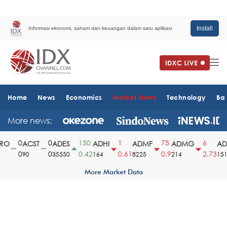
Install
Informasi ekonomi, saham dan keuangan dalam satu aplikasi.
Home
News
Economics
Market News
Technology
Ba
More news:
0
0
150
1
75
6
O
ACST
ADES
ADHI
ADMF
ADMG
ADM
0
0
0.42
0.61
0.9
2.73
90
35550
164
8225
214
1510
More Market Data