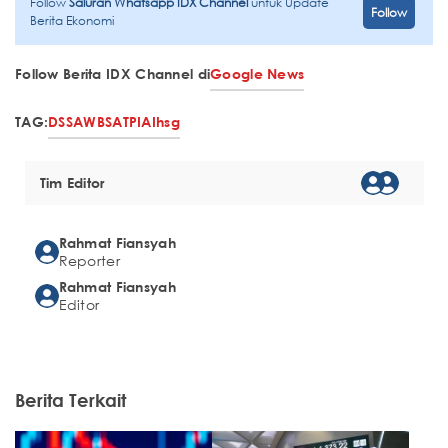
Follow
Saluran Whatsapp IDX Channel
untuk Update
Follow
Berita Ekonomi
Follow Berita IDX Channel di
Google News
TAG:
DSSA
WBSA
TPIA
Ihsg
Tim Editor
Rahmat Fiansyah
Reporter
Rahmat Fiansyah
Editor
Berita Terkait