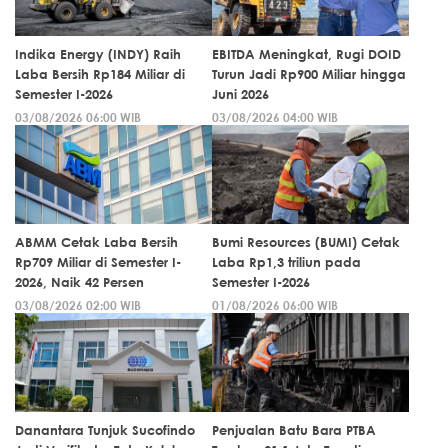
Indika Energy (INDY) Raih
EBITDA Meningkat, Rugi DOID
Laba Bersih Rp184 Miliar di
Turun Jadi Rp900 Miliar hingga
Semester I-2026
Juni 2026
03/08/2026 06:00 WIB
03/08/2026 04:00 WIB
ABMM Cetak Laba Bersih
Bumi Resources (BUMI) Cetak
Rp709 Miliar di Semester I-
Laba Rp1,3 triliun pada
2026, Naik 42 Persen
Semester I-2026
03/08/2026 02:00 WIB
01/08/2026 06:00 WIB
Danantara Tunjuk Sucofindo
Penjualan Batu Bara PTBA