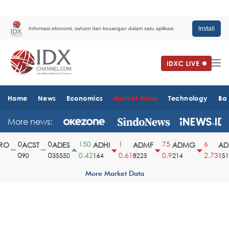
Install
Informasi ekonomi, saham dan keuangan dalam satu aplikasi.
Home
News
Economics
Market News
Technology
Ba
More news:
0
0
150
1
75
6
O
ACST
ADES
ADHI
ADMF
ADMG
ADM
0
0
0.42
0.61
0.9
2.73
90
35550
164
8225
214
1510
More Market Data