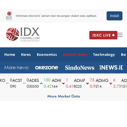
Install
Informasi ekonomi, saham dan keuangan dalam satu aplikasi.
Home
News
Economics
Market News
Technology
Ba
More news:
0
0
150
1
75
6
O
ACST
ADES
ADHI
ADMF
ADMG
ADM
0
0
0.42
0.61
0.9
2.73
90
35550
164
8225
214
1510
More Market Data