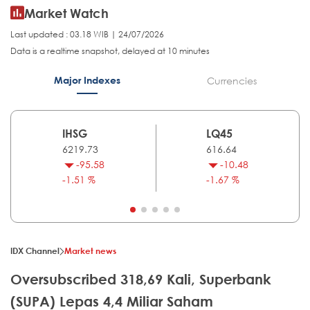
Market Watch
Last updated : 03.18 WIB | 24/07/2026
Data is a realtime snapshot, delayed at 10 minutes
Major Indexes
Currencies
IHSG
LQ45
6219.73
616.64
-95.58
-10.48
-1.51 %
-1.67 %
IDX Channel
Market news
Oversubscribed 318,69 Kali, Superbank
(SUPA) Lepas 4,4 Miliar Saham