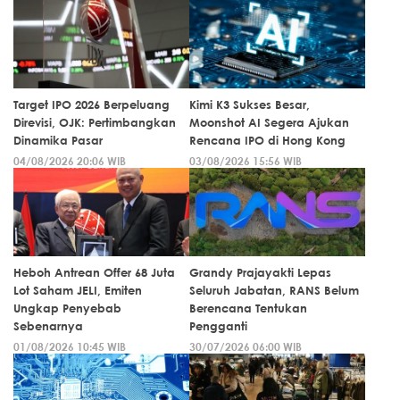
Target IPO 2026 Berpeluang
Kimi K3 Sukses Besar,
Direvisi, OJK: Pertimbangkan
Moonshot AI Segera Ajukan
Dinamika Pasar
Rencana IPO di Hong Kong
04/08/2026 20:06 WIB
03/08/2026 15:56 WIB
Heboh Antrean Offer 68 Juta
Grandy Prajayakti Lepas
Lot Saham JELI, Emiten
Seluruh Jabatan, RANS Belum
Ungkap Penyebab
Berencana Tentukan
Sebenarnya
Pengganti
01/08/2026 10:45 WIB
30/07/2026 06:00 WIB