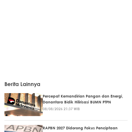
Berita Lainnya
Percepat Kemandirian Pangan dan Energi,
Danantara Bidik Hilirisasi BUMN PTPN
08/08/2026 21:37 WIB
RAPBN 2027 Didorong Fokus Penciptaan