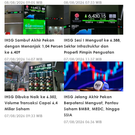
08/08/2026 09:05 WIB
08/08/2026 07:33 WIB
IHSG Sambut Akhir Pekan
IHSG Sesi I Menguat ke 6.388,
dengan Menanjak 1,04 Persen
Sektor Infrastruktur dan
ke 6.409
Properti Pimpin Penguatan
07/08/2026 16:07 WIB
07/08/2026 11:37 WIB
IHSG Dibuka Naik ke 6.352,
IHSG Jelang Akhir Pekan
Volume Transaksi Capai 6,4
Berpotensi Menguat, Pantau
Miliar Saham
Saham BMBR, MEDC, hingga
SSIA
07/08/2026 09:33 WIB
07/08/2026 06:36 WIB