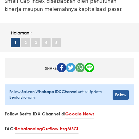
Small Cap Index disebabkan oleh penurunan
kinerja maupun melemahnya kapitalisasi pasar.
Halaman :
1
2
3
4
5
SHARE
Follow
Saluran Whatsapp IDX Channel
untuk Update
Follow
Berita Ekonomi
Follow Berita IDX Channel di
Google News
TAG:
Rebalancing
Outflow
Ihsg
MSCI