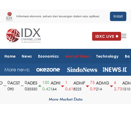
Install
Informasi ekonomi, saham dan keuangan dalam satu aplikasi.
Home
News
Economics
Market News
Technology
Ba
More news:
0
0
150
1
75
6
ACST
ADES
ADHI
ADMF
ADMG
ADMR
0
0
0.42
0.61
0.9
2.73
90
35550
164
8225
214
1510
More Market Data