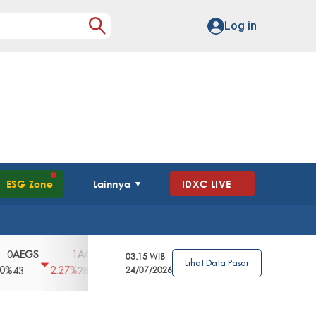
Log in
ESG Zone
Lainnya
IDXC LIVE
GS
AGII
AGRO
AGRS
AHAP
AIM
1
100
4
0
2
03.15 WIB
Lihat Data Pasar
2.27%
3.39%
2.63%
0%
2.04%
2850
148
24/07/2026
62
96
360