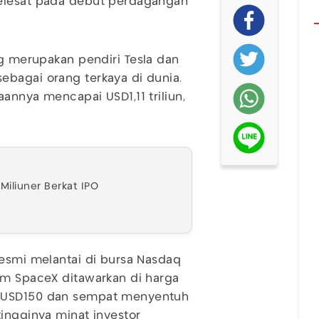
elesat pada debut perdagangan
ng merupakan pendiri Tesla dan
ebagai orang terkaya di dunia.
aannya mencapai USD1,11 triliun,
iliuner Berkat IPO
resmi melantai di bursa Nasdaq
am SpaceX ditawarkan di harga
l USD150 dan sempat menyentuh
tingginya minat investor