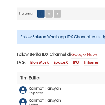
Halaman :
1
2
3
Follow
Saluran Whatsapp IDX Channel
untuk U
Follow Berita IDX Channel di
Google News
TAG:
Elon Musk
SpaceX
IPO
Triliuner
Tim Editor
Rahmat Fiansyah
Reporter
Rahmat Fiansyah
Editor