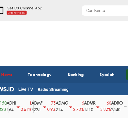
t News
Technology
Banking
Syariah
HI
ADMF
ADMG
ADMR
ADRO
AE
1
75
6
60
0
0.61%
0.9%
2.73%
3.82%
0%
4
8225
214
1510
2540
43