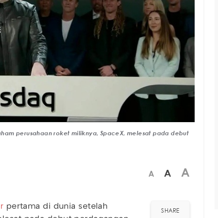
 saham perusahaan roket miliknya, SpaceX, melesat pada debut
A
A
A
er
pertama di dunia setelah
SHARE