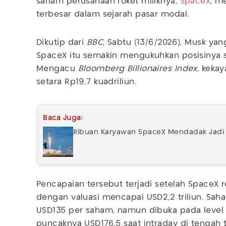
saham perusahaan roket miliknya,
SpaceX
, m
terbesar dalam sejarah pasar modal.
Dikutip dari
BBC
, Sabtu (13/6/2026), Musk ya
SpaceX itu semakin mengukuhkan posisinya s
Mengacu
Bloomberg Billionaires Index
, kekay
setara Rp19,7 kuadriliun.
Baca Juga:
Ribuan Karyawan SpaceX Mendadak Jadi M
Pencapaian tersebut terjadi setelah SpaceX 
dengan valuasi mencapai USD2,2 triliun. Sah
USD135 per saham, namun dibuka pada leve
puncaknya USD176,5 saat intraday di tengah 