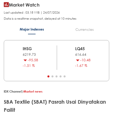
Market Watch
Last updated : 03.18 WIB | 24/07/2026
Data is a realtime snapshot, delayed at 10 minutes
Major Indexes
Currencies
IHSG
LQ45
6219.73
616.64
-95.58
-10.48
-1.51 %
-1.67 %
IDX Channel
Market news
SBA Textile (SBAT) Pasrah Usai Dinyatakan
Pailit