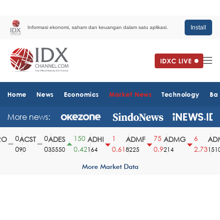
Install
Informasi ekonomi, saham dan keuangan dalam satu aplikasi.
Home
News
Economics
Market News
Technology
Ba
More news:
0
0
150
1
75
6
O
ACST
ADES
ADHI
ADMF
ADMG
ADM
0
0
0.42
0.61
0.9
2.73
90
35550
164
8225
214
1510
More Market Data