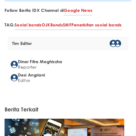
Follow Berita IDX Channel di
Google News
TAG:
Social bonds
OJK
Bonds
SMF
Penerbitan social bonds
Tim Editor
Dinar Fitra Maghiszha
Reporter
Desi Angriani
Editor
Berita Terkait