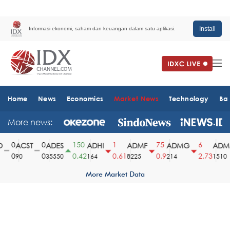
Install
Informasi ekonomi, saham dan keuangan dalam satu aplikasi.
Home
News
Economics
Market News
Technology
Ba
More news:
0
0
150
1
75
6
ACST
ADES
ADHI
ADMF
ADMG
ADMR
0
0
0.42
0.61
0.9
2.73
90
35550
164
8225
214
1510
More Market Data