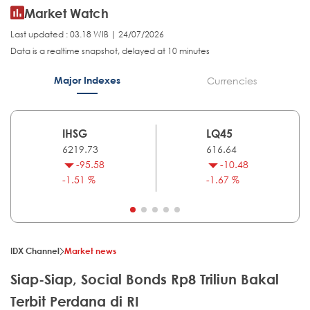
Market Watch
Last updated : 03.18 WIB | 24/07/2026
Data is a realtime snapshot, delayed at 10 minutes
Major Indexes
Currencies
IHSG
LQ45
6219.73
616.64
-95.58
-10.48
-1.51 %
-1.67 %
IDX Channel
Market news
Siap-Siap, Social Bonds Rp8 Triliun Bakal
Terbit Perdana di RI