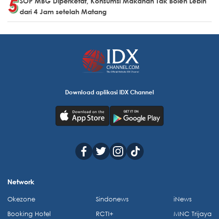
SOP MBG Diperketat, Konsumsi Makanan Tak Boleh Lebih
dari 4 Jam setelah Matang
Download aplikasi IDX Channel
Network
Okezone
Sindonews
iNews
Booking Hotel
RCTI+
MNC Trijaya