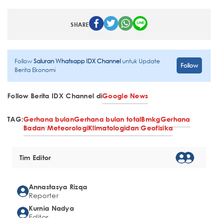
SHARE
Follow
Saluran Whatsapp IDX Channel
untuk Update
Follow
Berita Ekonomi
Follow Berita IDX Channel di
Google News
TAG:
Gerhana bulan
Gerhana bulan total
Bmkg
Gerhana
Badan Meteorologi
Klimatologi
dan Geofisika
Tim Editor
Annastasya Rizqa
Reporter
Kurnia Nadya
Editor