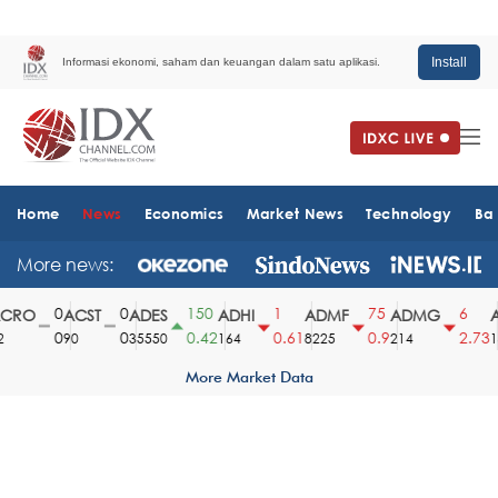
Install
Informasi ekonomi, saham dan keuangan dalam satu aplikasi.
Home
News
Economics
Market News
Technology
Ba
More news:
0
0
150
1
75
6
RO
ACST
ADES
ADHI
ADMF
ADMG
A
0
0
0.42
0.61
0.9
2.73
90
35550
164
8225
214
15
More Market Data