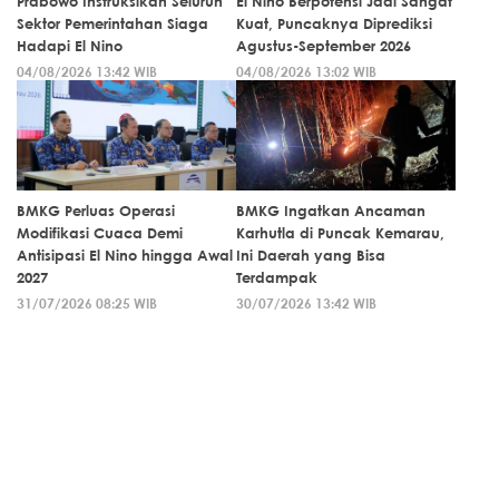
Prabowo Instruksikan Seluruh
El Nino Berpotensi Jadi Sangat
Sektor Pemerintahan Siaga
Kuat, Puncaknya Diprediksi
Hadapi El Nino
Agustus-September 2026
04/08/2026 13:42 WIB
04/08/2026 13:02 WIB
BMKG Perluas Operasi
BMKG Ingatkan Ancaman
Modifikasi Cuaca Demi
Karhutla di Puncak Kemarau,
Antisipasi El Nino hingga Awal
Ini Daerah yang Bisa
2027
Terdampak
31/07/2026 08:25 WIB
30/07/2026 13:42 WIB