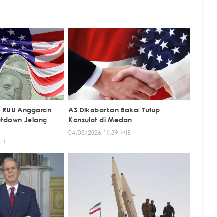
g RUU Anggaran
AS Dikabarkan Bakal Tutup
utdown Jelang
Konsulat di Medan
04/08/2026 10:39 WIB
IB