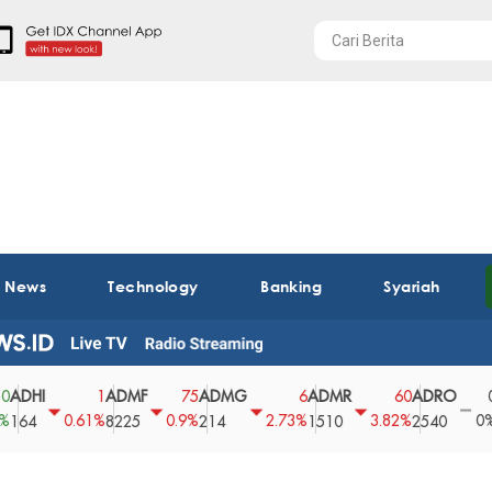
t News
Technology
Banking
Syariah
I
ADMF
ADMG
ADMR
ADRO
AEG
1
75
6
60
0
0.61%
0.9%
2.73%
3.82%
0%
8225
214
1510
2540
43