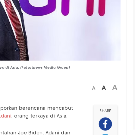
 di Asia. (Foto: Inews Media Group)
A
A
A
ilaporkan berencana mencabut
SHARE
Adani
, orang terkaya di Asia.
tahan Joe Biden, Adani dan