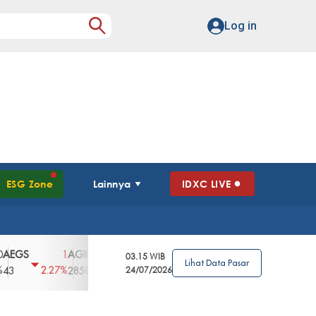
Log in
ESG Zone
Lainnya
IDXC LIVE
S
AGII
AGRO
AGRS
AHAP
AIMS
1
100
4
0
2
03.15 WIB
Lihat Data Pasar
2.27%
3.39%
2.63%
0%
2.04%
2850
148
24/07/2026
62
96
360