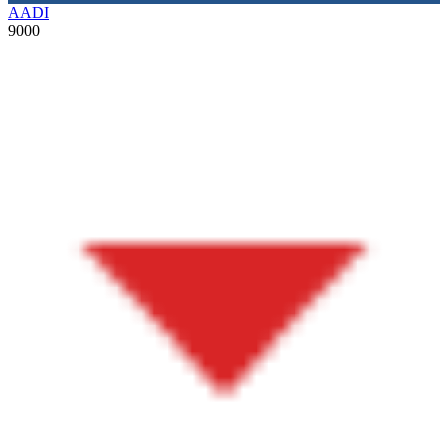
AADI
9000