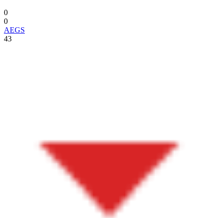
0
0
AEGS
43