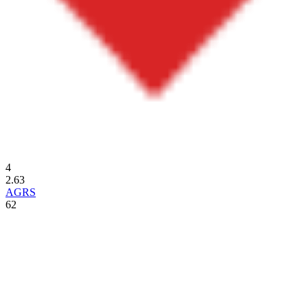
4
2.63
AGRS
62