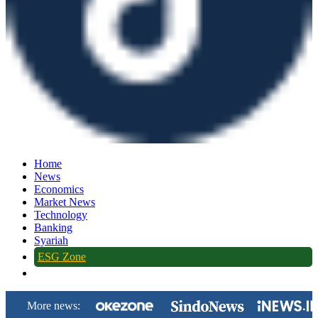
Home
News
Economics
Market News
Technology
Banking
Syariah
ESG Zone
More news: