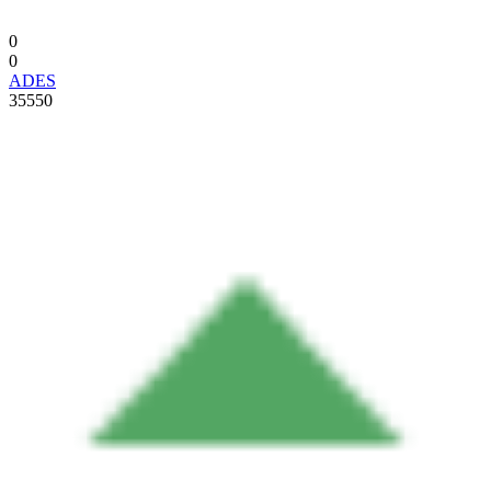
0
0
ADES
35550