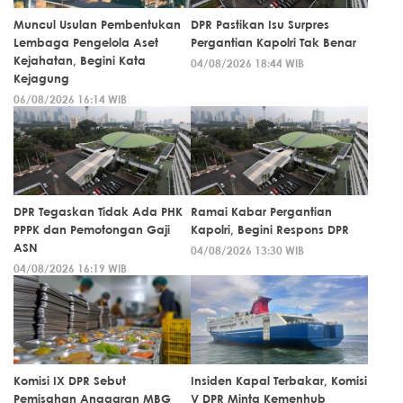
Muncul Usulan Pembentukan
DPR Pastikan Isu Surpres
Lembaga Pengelola Aset
Pergantian Kapolri Tak Benar
Kejahatan, Begini Kata
04/08/2026 18:44 WIB
Kejagung
06/08/2026 16:14 WIB
DPR Tegaskan Tidak Ada PHK
Ramai Kabar Pergantian
PPPK dan Pemotongan Gaji
Kapolri, Begini Respons DPR
ASN
04/08/2026 13:30 WIB
04/08/2026 16:19 WIB
Komisi IX DPR Sebut
Insiden Kapal Terbakar, Komisi
Pemisahan Anggaran MBG
V DPR Minta Kemenhub