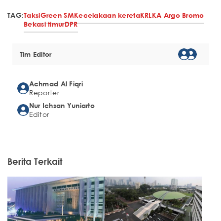
TAG:
Taksi
Green SM
Kecelakaan kereta
KRL
KA Argo Bromo
Bekasi timur
DPR
Tim Editor
Achmad Al Fiqri
Reporter
Nur Ichsan Yuniarto
Editor
Berita Terkait