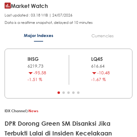
Market Watch
Last updated : 03.18 WIB | 24/07/2026
Data is a realtime snapshot, delayed at 10 minutes
Major Indexes
Currencies
IHSG
LQ45
6219.73
616.64
-95.58
-10.48
-1.51 %
-1.67 %
IDX Channel
News
DPR Dorong Green SM Disanksi Jika
Terbukti Lalai di Insiden Kecelakaan