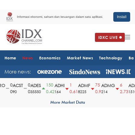
Install
Informasi ekonomi, saham dan keuangan dalam satu aplikasi.
Home
News
Economics
Market News
Technology
Ba
More news:
0
0
150
1
75
6
O
ACST
ADES
ADHI
ADMF
ADMG
ADM
0
0
0.42
0.61
0.9
2.73
90
35550
164
8225
214
1510
More Market Data