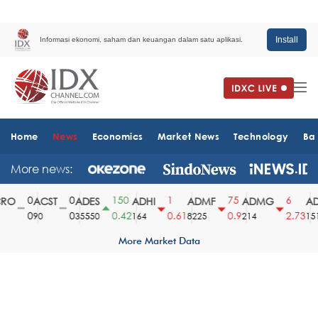
Install
Informasi ekonomi, saham dan keuangan dalam satu aplikasi.
Home
News
Economics
Market News
Technology
Ba
More news:
0
0
150
1
75
6
O
ACST
ADES
ADHI
ADMF
ADMG
AD
0
0
0.42
0.61
0.9
2.73
90
35550
164
8225
214
1510
More Market Data