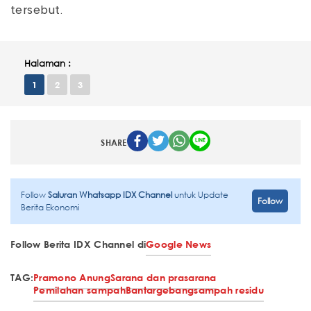
tersebut.
Halaman :
1
2
3
SHARE
Follow
Saluran Whatsapp IDX Channel
untuk Update
Follow
Berita Ekonomi
Follow Berita IDX Channel di
Google News
TAG:
Pramono Anung
Sarana dan prasarana
Pemilahan sampah
Bantargebang
sampah residu