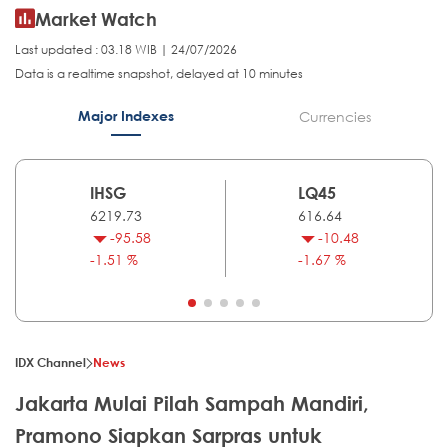
Market Watch
Last updated : 03.18 WIB | 24/07/2026
Data is a realtime snapshot, delayed at 10 minutes
Major Indexes
Currencies
IHSG
LQ45
6219.73
616.64
-95.58
-10.48
-1.51 %
-1.67 %
IDX Channel
News
Jakarta Mulai Pilah Sampah Mandiri,
Pramono Siapkan Sarpras untuk