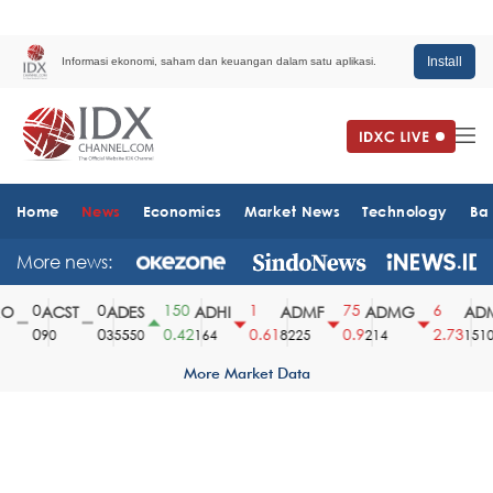
Install
Informasi ekonomi, saham dan keuangan dalam satu aplikasi.
Home
News
Economics
Market News
Technology
Ba
More news:
0
0
150
1
75
6
ACST
ADES
ADHI
ADMF
ADMG
ADM
0
0
0.42
0.61
0.9
2.73
90
35550
164
8225
214
1510
More Market Data