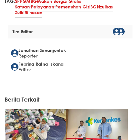
TAG:
SPPG
MBG
Makan Bergizi Gratis
Satuan Pelayanan Pemenuhan Gizi
BGN
zulhas
Zulkifli hasan
Tim Editor
Jonathan Simanjuntak
Reporter
Febrina Ratna Iskana
Editor
Berita Terkait