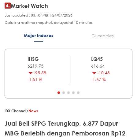
Market Watch
Last updated : 03.18 WIB | 24/07/2026
Data is a realtime snapshot, delayed at 10 minutes
Major Indexes
Currencies
IHSG
LQ45
6219.73
616.64
-95.58
-10.48
-1.51 %
-1.67 %
IDX Channel
News
Jual Beli SPPG Terungkap, 6.877 Dapur
MBG Berlebih dengan Pemborosan Rp12