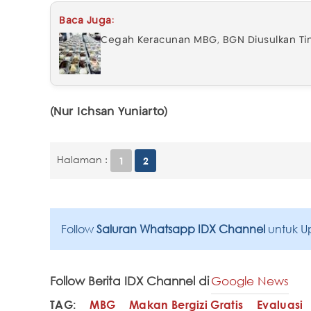
Baca Juga:
Cegah Keracunan MBG, BGN Diusulkan Tin
(Nur Ichsan Yuniarto)
Halaman :
1
2
Follow
Saluran Whatsapp IDX Channel
untuk U
Follow Berita IDX Channel di
Google News
TAG:
MBG
Makan Bergizi Gratis
Evaluasi