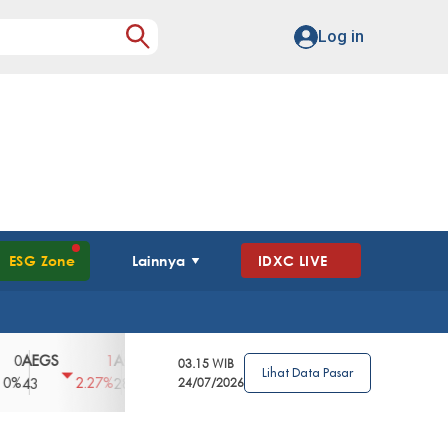
Log in
ESG Zone
Lainnya
IDXC LIVE
GS
AGII
AGRO
AGRS
AHAP
AIM
1
100
4
0
2
03.15 WIB
Lihat Data Pasar
2.27%
3.39%
2.63%
0%
2.04%
2850
148
24/07/2026
62
96
360