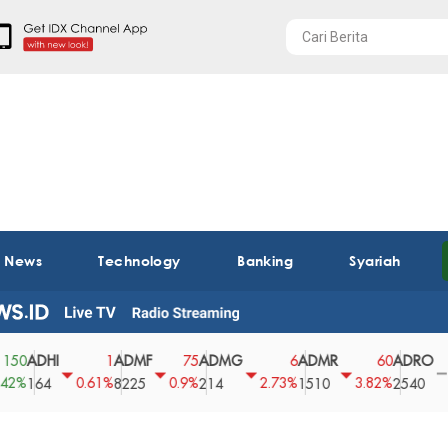
t News
Technology
Banking
Syariah
DHI
ADMF
ADMG
ADMR
ADRO
AE
1
75
6
60
0
0.61%
0.9%
2.73%
3.82%
0%
64
8225
214
1510
2540
43