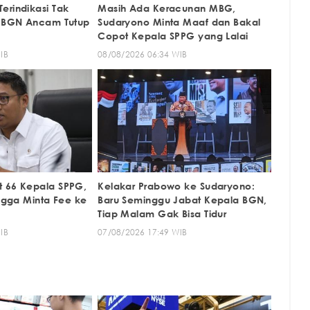
erindikasi Tak
Masih Ada Keracunan MBG,
a BGN Ancam Tutup
Sudaryono Minta Maaf dan Bakal
Copot Kepala SPPG yang Lalai
IB
08/08/2026 06:34 WIB
t 66 Kepala SPPG,
Kelakar Prabowo ke Sudaryono:
ingga Minta Fee ke
Baru Seminggu Jabat Kepala BGN,
Tiap Malam Gak Bisa Tidur
IB
07/08/2026 17:49 WIB