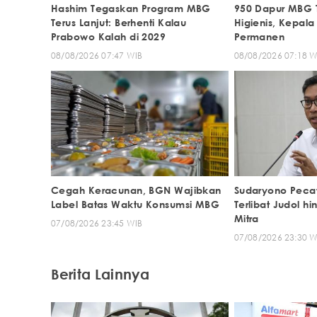
Hashim Tegaskan Program MBG
950 Dapur MBG T
Terus Lanjut: Berhenti Kalau
Higienis, Kepal
Prabowo Kalah di 2029
Permanen
08/08/2026 07:47 WIB
08/08/2026 07:18 W
Cegah Keracunan, BGN Wajibkan
Sudaryono Peca
Label Batas Waktu Konsumsi MBG
Terlibat Judol h
Mitra
07/08/2026 23:45 WIB
07/08/2026 23:30 W
Berita Lainnya