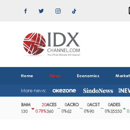
Home
News
Economics
Marke
More news:
ABMM
ACES
ACRO
ACST
ADES
A
0
20
0
0
0
150
0%
0.78%
0%
0%
0%
0.42%
2530
360
62
90
35550
1