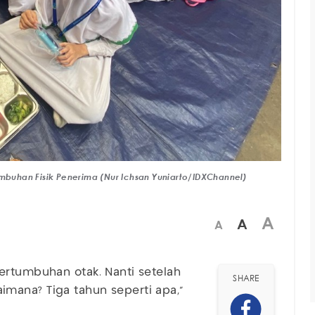
buhan Fisik Penerima (Nur Ichsan Yuniarto/IDXChannel)
A
A
A
ertumbuhan otak. Nanti setelah
SHARE
mana? Tiga tahun seperti apa,"