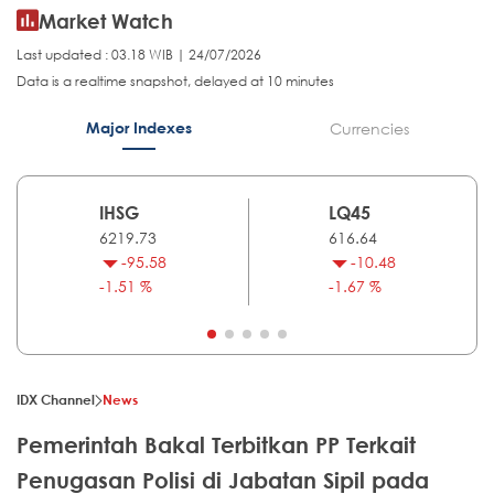
Market Watch
Last updated : 03.18 WIB | 24/07/2026
Data is a realtime snapshot, delayed at 10 minutes
Major Indexes
Currencies
IHSG
LQ45
6219.73
616.64
-95.58
-10.48
-1.51 %
-1.67 %
IDX Channel
News
Pemerintah Bakal Terbitkan PP Terkait
Penugasan Polisi di Jabatan Sipil pada