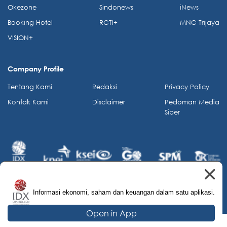
Okezone
Sindonews
iNews
Booking Hotel
RCTI+
MNC Trijaya
VISION+
Company Profile
Tentang Kami
Redaksi
Privacy Policy
Kontak Kami
Disclaimer
Pedoman Media
Siber
Informasi ekonomi, saham dan keuangan dalam satu aplikasi.
© 2026 IDX Channel. All Rights Reserved.
Open in App