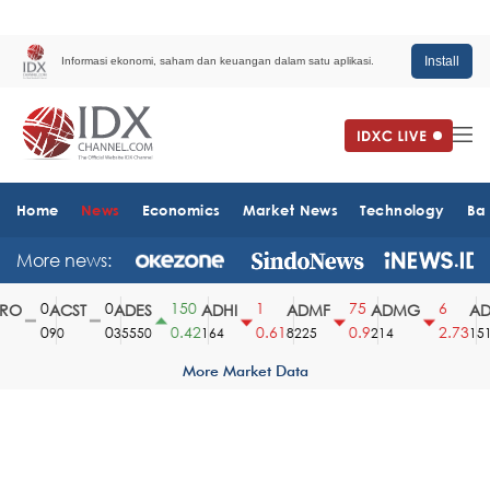
Install
Informasi ekonomi, saham dan keuangan dalam satu aplikasi.
Home
News
Economics
Market News
Technology
Ba
More news:
0
0
150
1
75
6
O
ACST
ADES
ADHI
ADMF
ADMG
ADM
0
0
0.42
0.61
0.9
2.73
90
35550
164
8225
214
1510
More Market Data