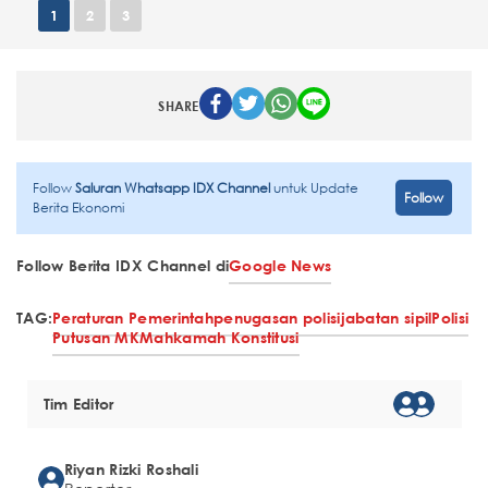
1
2
3
SHARE
Follow
Saluran Whatsapp IDX Channel
untuk Update
Follow
Berita Ekonomi
Follow Berita IDX Channel di
Google News
TAG:
Peraturan Pemerintah
penugasan polisi
jabatan sipil
Polisi
Putusan MK
Mahkamah Konstitusi
Tim Editor
Riyan Rizki Roshali