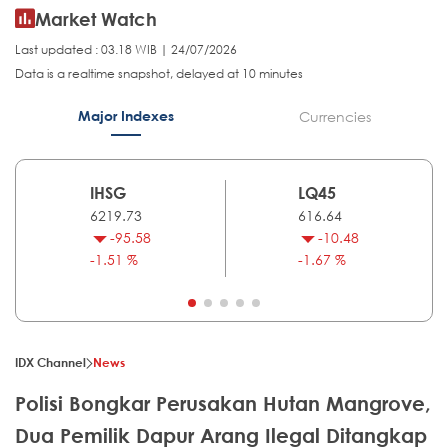
Market Watch
Last updated : 03.18 WIB | 24/07/2026
Data is a realtime snapshot, delayed at 10 minutes
Major Indexes
Currencies
IHSG
LQ45
6219.73
616.64
-95.58
-10.48
-1.51 %
-1.67 %
IDX Channel
News
Polisi Bongkar Perusakan Hutan Mangrove,
Dua Pemilik Dapur Arang Ilegal Ditangkap